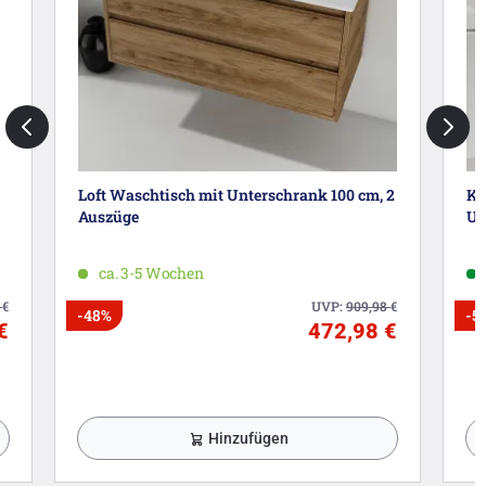
Loft Waschtisch mit Unterschrank 100 cm, 2
Kr
Auszüge
Un
ca. 3-5 Wochen
1
€
UVP:
909,98
€
-48%
-5
€
472,98 €
Hinzufügen