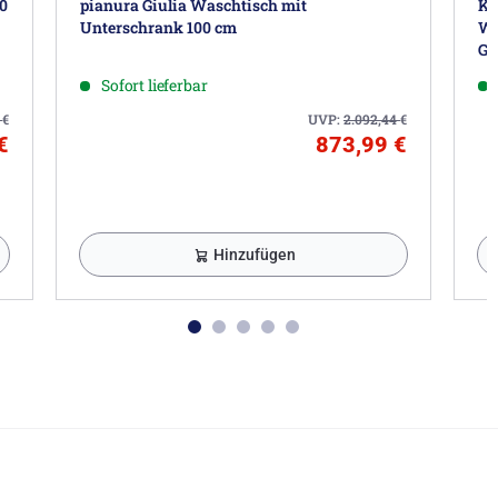
0
pianura Giulia Waschtisch mit
Kr
Unterschrank 100 cm
Wa
Gr
Sofort lieferbar
1
€
UVP:
2.092,44
€
€
873,99 €
Hinzufügen