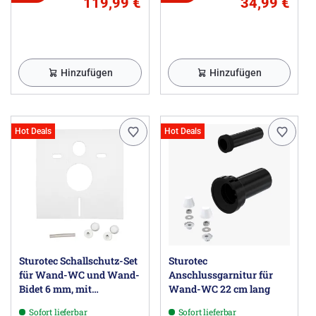
119,99 €
34,99 €
Hinzufügen
Hinzufügen
Hot Deals
Hot Deals
Sturotec Schallschutz-Set
Sturotec
für Wand-WC und Wand-
Anschlussgarnitur für
Bidet 6 mm, mit
Wand-WC 22 cm lang
Prüfzeugnis
Sofort lieferbar
Sofort lieferbar