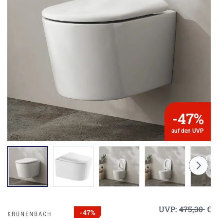
-47%
auf den UVP
UVP:
475,30
€
-47%