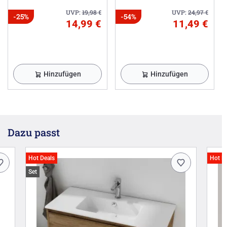
UVP:
19,98
€
UVP:
24,97
€
-25%
-54%
14,99 €
11,49 €
Hinzufügen
Hinzufügen
Dazu passt
Hot Deals
Hot D
Set