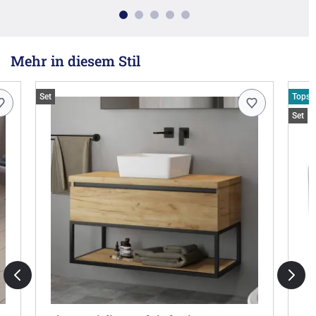
Mehr in diesem Stil
Set
Topsel
Set