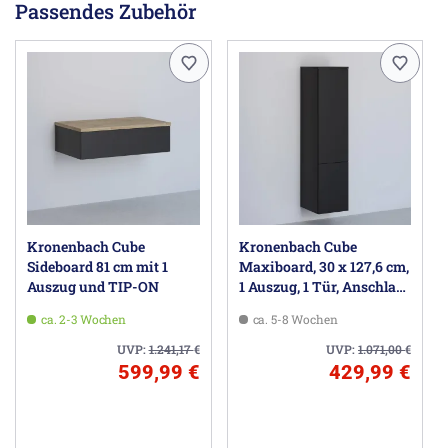
hält über Jahre selbst großen Alltagsbelastungen stand.
Passendes Zubehör
Mit Blum TIP-ON BLUMOTION - Öffnen durch Antippen
sowie sanftes und leises Schließen durch die
BLUMOTION-Dämpfung.
Die Innenausstattung ist grundsätzlich gedämpft und
beinhaltet Blum ANTARO-Schubkästen sowie Auszüge in
oriongrau als Vollauszüge.
Für die Unterschränke wird ein Ganzmetallbeschlag
verwendet. Der Verstellbereich beträgt horizontal 19 mm
und vertikal 22 mm.
Herstellerinformationen
Kronenbach Cube
Kronenbach Cube
Sanitary Brands GmbH, Heisenbergstr. 19a, 50169 Kerpen
Sideboard 81 cm mit 1
Maxiboard, 30 x 127,6 cm,
DE, info@sanitarybrands.group
Auszug und TIP-ON
1 Auszug, 1 Tür, Anschlag
rechts, mit TIP-ON
ca. 2-3 Wochen
ca. 5-8 Wochen
UVP:
1.241,17
€
UVP:
1.071,00
€
599,99 €
429,99 €