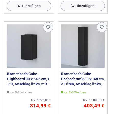
Hinzufügen
Hinzufügen
Kronenbach Cube
Kronenbach Cube
Highboard 30 x 64,6 cm, 1
Hochschrank 30 x 168 cm,
Tür, Anschlag links, mit
2 Türen, Anschlag links,
TIP-ON
mit TIP-ON
ca. 5-8 Wochen
ca. 2-3 Wochen
UVP:
775,88
€
UVP:
1.009,12
€
314,99 €
403,49 €