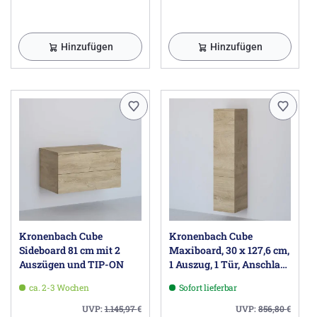
Hinzufügen
Hinzufügen
Kronenbach Cube
Kronenbach Cube
Sideboard 81 cm mit 2
Maxiboard, 30 x 127,6 cm,
Auszügen und TIP-ON
1 Auszug, 1 Tür, Anschlag
links, mit TIP-ON
ca. 2-3 Wochen
Sofort lieferbar
UVP:
1.145,97
€
UVP:
856,80
€