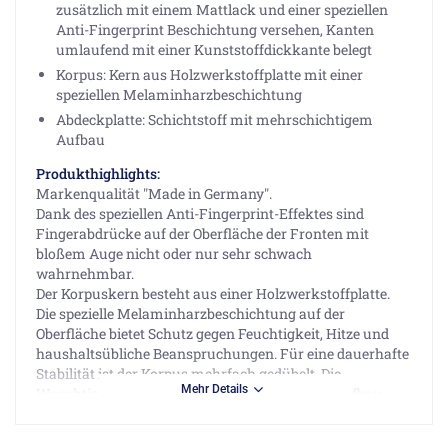
zusätzlich mit einem Mattlack und einer speziellen
Anti-Fingerprint Beschichtung versehen, Kanten
umlaufend mit einer Kunststoffdickkante belegt
Korpus: Kern aus Holzwerkstoffplatte mit einer
speziellen Melaminharzbeschichtung
Abdeckplatte: Schichtstoff mit mehrschichtigem
Aufbau
Produkthighlights:
Markenqualität "Made in Germany".
Dank des speziellen Anti-Fingerprint-Effektes sind
Fingerabdrücke auf der Oberfläche der Fronten mit
bloßem Auge nicht oder nur sehr schwach
wahrnehmbar.
Der Korpuskern besteht aus einer Holzwerkstoffplatte.
Die spezielle Melaminharzbeschichtung auf der
Oberfläche bietet Schutz gegen Feuchtigkeit, Hitze und
haushaltsübliche Beanspruchungen. Für eine dauerhafte
Stabilität ist der Korpus mehrfach gedübelt. Die
Mehr Details
Waschtischplatte hat einen mehrschichtigen Aufbau.
Dieser Schichtstoff ist härter, extrem widerstandsfähig,
hygienisch, pflegeleicht, feuchtigkeitsunempfindlich und