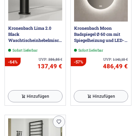
Kronenbach Lima 2.0
Kronenbach Moon
Black
Badspiegel Ø 60 cm mit
Waschtischeinhebelmischer
Spiegelheizung und LED-
ohne Ablaufgarnitur
Treiber
Sofort lieferbar
Sofort lieferbar
UVP:
386,85
€
UVP:
1.141,10
€
-64%
-57%
137,49 €
486,49 €
Hinzufügen
Hinzufügen