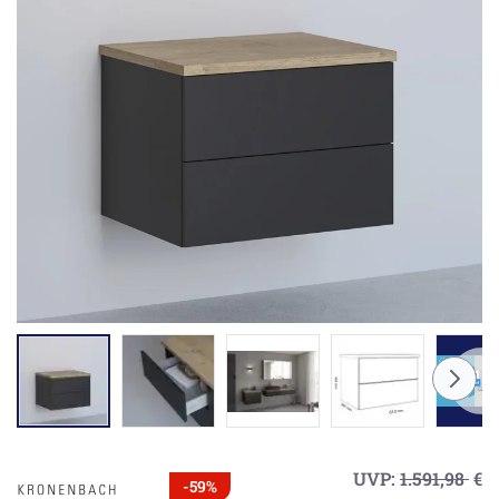
UVP:
1.591,98
€
-59%