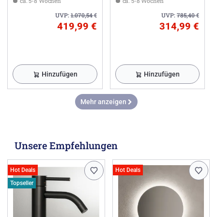
ca. 5-8 Wochen
ca. 5-8 Wochen
UVP:
1.070,54
€
UVP:
785,40
€
419,99 €
314,99 €
Hinzufügen
Hinzufügen
Mehr anzeigen
Unsere Empfehlungen
Hot Deals
Hot Deals
Topseller