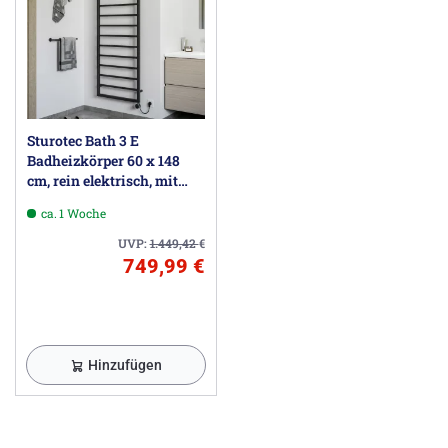
Sturotec Bath 3 E
Badheizkörper 60 x 148
cm, rein elektrisch, mit
integr. Raumthermostat
ca. 1 Woche
UVP:
1.449,42
€
749,99 €
Hinzufügen