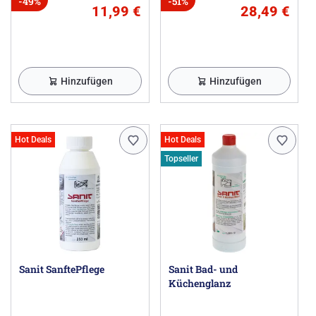
-49%
-51%
11,99 €
28,49 €
Hinzufügen
Hinzufügen
Hot Deals
Hot Deals
Topseller
Sanit SanftePflege
Sanit Bad- und
Küchenglanz