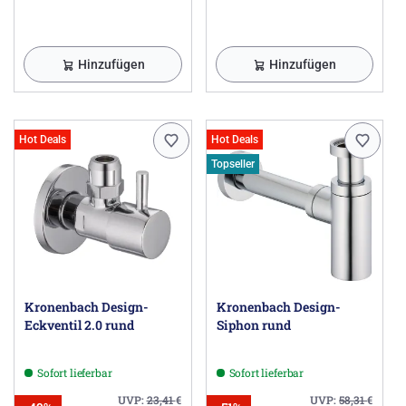
Hinzufügen
Hinzufügen
Hot Deals
Hot Deals
Topseller
Kronenbach Design-
Kronenbach Design-
Eckventil 2.0 rund
Siphon rund
Sofort lieferbar
Sofort lieferbar
UVP:
23,41
€
UVP:
58,31
€