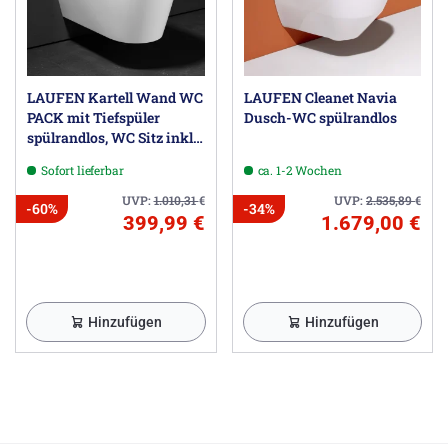
LAUFEN Kartell Wand WC
LAUFEN Cleanet Navia
PACK mit Tiefspüler
Dusch-WC spülrandlos
spülrandlos, WC Sitz inkl.
Absenkautomatik,
Sofort lieferbar
ca. 1-2 Wochen
EasyFit
UVP:
1.010,31
€
UVP:
2.535,89
€
-60%
-34%
399,99 €
1.679,00 €
Hinzufügen
Hinzufügen