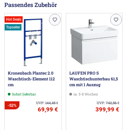
Passendes Zubehör
Hot Deals
Topseller
Kronenbach Plantec 2.0
LAUFEN PRO S
Waschtisch-Element 112
Waschtischunterbau 61,5
cm
cm mit 1 Auszug
Sofort lieferbar
ca. 5-8 Wochen
UVP:
144,45
€
UVP:
742,56
€
-52%
69,99 €
399,99 €