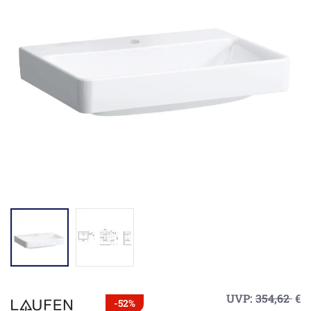
UVP:
354,62
€
-52%