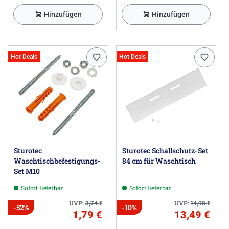
Hinzufügen
Hinzufügen
Hot Deals
Hot Deals
Sturotec
Sturotec Schallschutz-Set
Waschtischbefestigungs-
84 cm für Waschtisch
Set M10
Sofort lieferbar
Sofort lieferbar
UVP:
3,74
€
UVP:
14,98
€
-52%
-10%
1,79 €
13,49 €