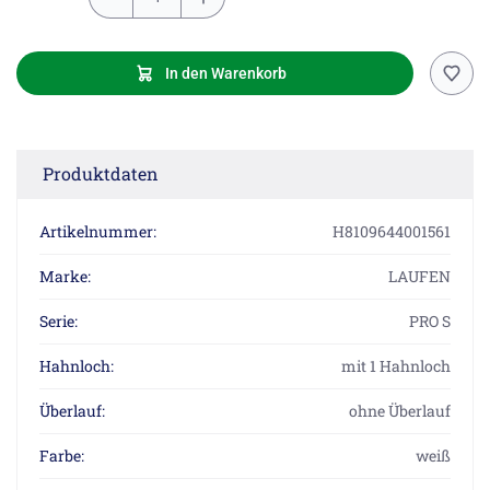
In den Warenkorb
Produktdaten
Artikelnummer:
H8109644001561
Marke:
LAUFEN
Serie:
PRO S
Hahnloch:
mit 1 Hahnloch
Überlauf:
ohne Überlauf
Farbe:
weiß