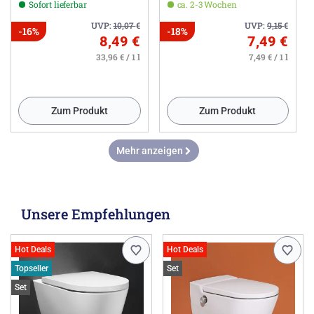
Sofort lieferbar
ca. 2-3 Wochen
UVP:
10,07
€
UVP:
9,15
€
-16%
-18%
8,49 €
7,49 €
33,96 € / 1 l
7,49 € / 1 l
Zum Produkt
Zum Produkt
Mehr anzeigen
Unsere Empfehlungen
Hot Deals
Hot Deals
Topseller
Set
Set