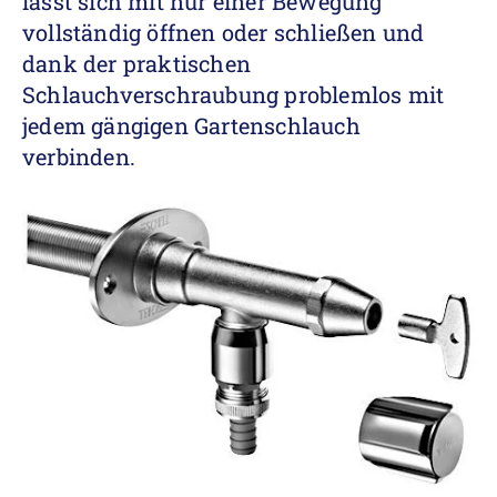
lässt sich mit nur einer Bewegung
vollständig öffnen oder schließen und
dank der praktischen
Schlauchverschraubung problemlos mit
jedem gängigen Gartenschlauch
verbinden.
L
i
n
k
ö
f
f
n
e
n