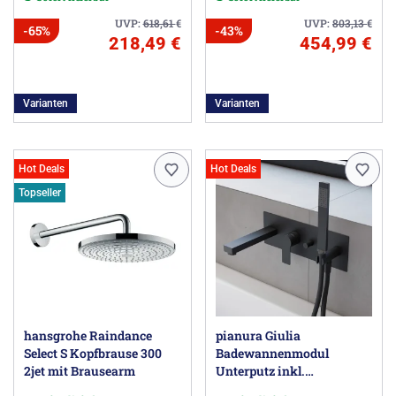
UVP:
618,61
€
UVP:
803,13
€
-65%
-43%
218,49 €
454,99 €
Varianten
Varianten
Hot Deals
Hot Deals
Topseller
hansgrohe Raindance
pianura Giulia
Select S Kopfbrause 300
Badewannenmodul
2jet mit Brausearm
Unterputz inkl.
Grundkörper und