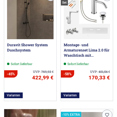
Set
Duravit Shower System
Montage- und
Duschsystem
Armaturenset Lima 2.0 für
Waschtisch mit
Unterschrank
Sofort lieferbar
Sofort lieferbar
UVP:
769,93
€
UVP:
401,54
€
-45%
-58%
422,99 €
170,33 €
Varianten
Varianten
-10% EXTRA