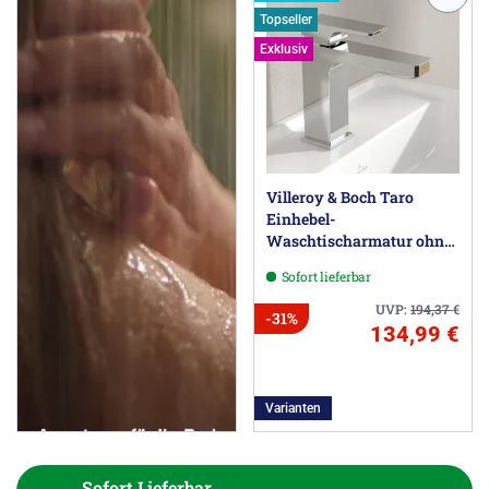
Topseller
Exklusiv
Villeroy & Boch Taro
Einhebel-
Waschtischarmatur ohne
Ablaufgarnitur
Sofort lieferbar
UVP:
194,37
€
-31%
134,99 €
Varianten
Sofort Lieferbar