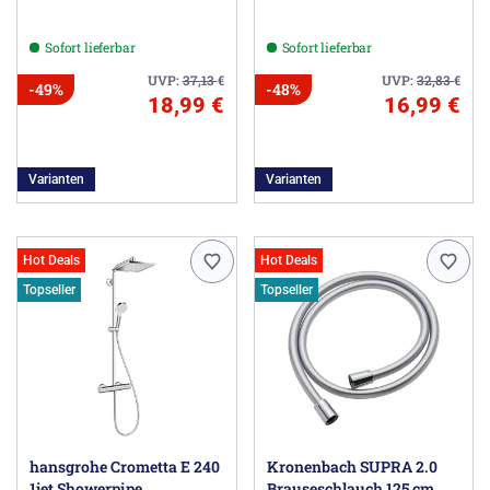
Sofort lieferbar
Sofort lieferbar
UVP:
37,13
€
UVP:
32,83
€
-49%
-48%
18,99 €
16,99 €
Varianten
Varianten
Hot Deals
Hot Deals
Topseller
Topseller
hansgrohe Crometta E 240
Kronenbach SUPRA 2.0
1jet Showerpipe
Brauseschlauch 125 cm