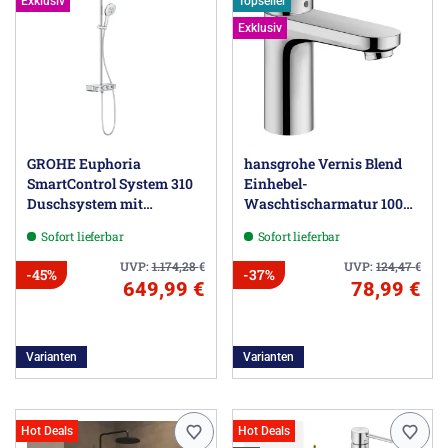
Exklusiv
Topseller
Exklusiv
GROHE Euphoria
hansgrohe Vernis Blend
SmartControl System 310
Einhebel-
Duschsystem mit
Waschtischarmatur 100
Thermostatbatterie für die
CoolStart, mit Push-Open
Sofort lieferbar
Sofort lieferbar
Wandmontage
Ablaufgarnitur
UVP:
1.174,28
€
UVP:
124,47
€
-45%
-37%
649,99 €
78,99 €
Varianten
Varianten
Hot Deals
Hot Deals