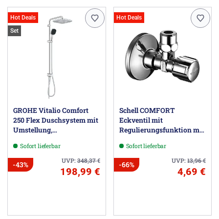
Hot Deals
Hot Deals
Set
GROHE Vitalio Comfort
Schell COMFORT
250 Flex Duschsystem mit
Eckventil mit
Umstellung,
Regulierungsfunktion mit
Wandmontage 92 cm
Comfort-Griff
Sofort lieferbar
Sofort lieferbar
UVP:
348,37
€
UVP:
13,96
€
-43%
-66%
198,99 €
4,69 €