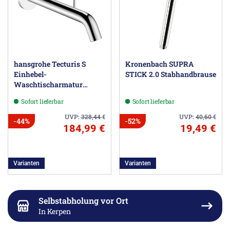
hansgrohe Tecturis S
Kronenbach SUPRA
Einhebel-
STICK 2.0 Stabhandbrause
Waschtischarmatur
Unterputz für
Sofort lieferbar
Sofort lieferbar
Wandmontage mit
Auslauf 22,5 cm
UVP:
328,44
€
UVP:
40,60
€
-44%
-52%
184,99 €
19,49 €
Varianten
Varianten
Selbstabholung vor Ort
In Kerpen