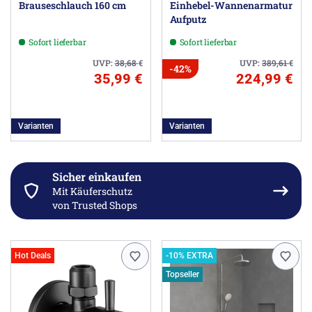
Brauseschlauch 160 cm
Einhebel-Wannenarmatur
Aufputz
Sofort lieferbar
Sofort lieferbar
UVP:
38,68
€
UVP:
389,61
€
-42%
35,99 €
224,99 €
Varianten
Varianten
Sicher einkaufen
Mit Käuferschutz
von Trusted Shops
Hot Deals
-10% EXTRA
Topseller