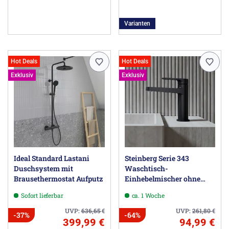
Varianten
Hot Deals
Hot Deals
Exklusiv
Exklusiv
Ideal Standard Lastani
Steinberg Serie 343
Duschsystem mit
Waschtisch-
Brausethermostat Aufputz
Einhebelmischer ohne
Ablaufgarnitur, Höhe 16,2
Sofort lieferbar
ca. 1 Woche
cm
UVP:
636,65
€
UVP:
261,80
€
-37%
-64%
399,99 €
94,99 €