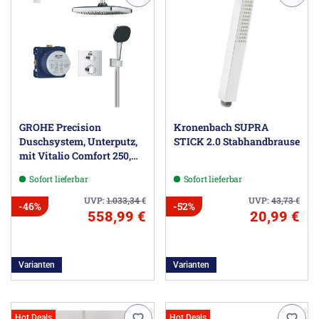
GROHE Precision
Kronenbach SUPRA
Duschsystem, Unterputz,
STICK 2.0 Stabhandbrause
mit Vitalio Comfort 250,
eckig
Sofort lieferbar
Sofort lieferbar
UVP:
1.033,34
€
UVP:
43,73
€
-46%
-52%
558,99 €
20,99 €
Varianten
Varianten
Hot Deals
Hot Deals