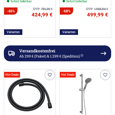
Sofort lieferbar
Sofort lieferbar
Brausegarnitur
UVP:
781,00
€
UVP:
1.548,84
€
-46%
-68%
424,99 €
499,99 €
Varianten
Varianten
Versandkostenfrei
(1)
Ab 299 € (Paket) & 1.299 € (Spedition)
Hot Deals
Hot Deals