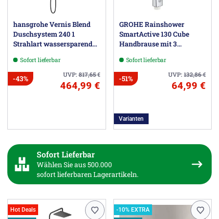
hansgrohe Vernis Blend
GROHE Rainshower
Duschsystem 240 1
SmartActive 130 Cube
Strahlart wassersparend
Handbrause mit 3
mit Thermostat
Strahlarten
Sofort lieferbar
Sofort lieferbar
UVP:
817,65
€
UVP:
132,86
€
-43%
-51%
464,99 €
64,99 €
Varianten
Sofort Lieferbar
Wählen Sie aus 500.000
sofort lieferbaren Lagerartikeln.
Hot Deals
-10% EXTRA