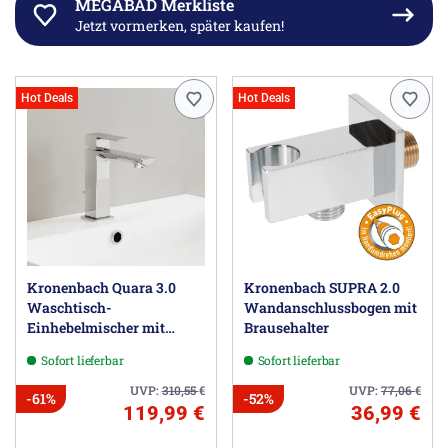
MEGABAD Merkliste
Jetzt vormerken, später kaufen!
Hot Deals
Hot Deals
Kronenbach Quara 3.0
Kronenbach SUPRA 2.0
Waschtisch-
Wandanschlussbogen mit
Einhebelmischer mit
Brausehalter
Ablaufgarnitur
Sofort lieferbar
Sofort lieferbar
UVP:
310,55
€
UVP:
77,06
€
-61%
-52%
119,99 €
36,99 €