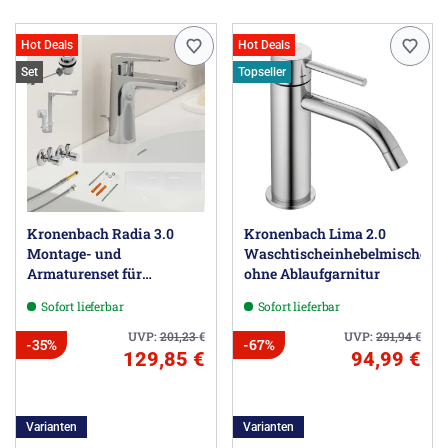
Hot Deals
Hot Deals
Set
Topseller
Kronenbach Radia 3.0
Kronenbach Lima 2.0
Montage- und
Waschtischeinhebelmischer
Armaturenset für
ohne Ablaufgarnitur
Waschtisch mit
Sofort lieferbar
Sofort lieferbar
Unterschrank
UVP:
201,23
€
UVP:
291,94
€
-35%
-67%
129,85 €
94,99 €
Varianten
Varianten