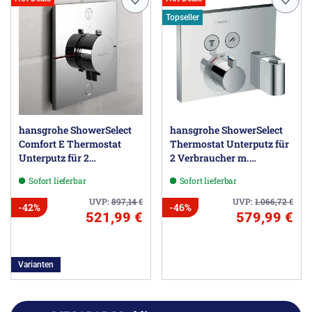
Topseller
hansgrohe ShowerSelect
hansgrohe ShowerSelect
Comfort E Thermostat
Thermostat Unterputz für
Unterputz für 2
2 Verbraucher m.
Verbraucher
Schlauchanschl. u.
Sofort lieferbar
Sofort lieferbar
Brausehalter
UVP:
897,14
€
UVP:
1.066,72
€
-42%
-46%
521,99 €
579,99 €
Varianten