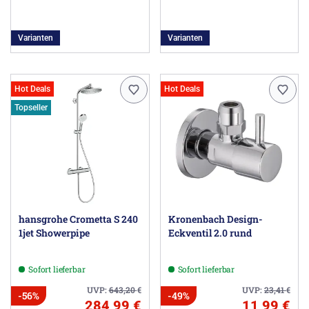
Varianten
Varianten
Hot Deals
Hot Deals
Topseller
hansgrohe Crometta S 240
Kronenbach Design-
1jet Showerpipe
Eckventil 2.0 rund
Sofort lieferbar
Sofort lieferbar
UVP:
643,20
€
UVP:
23,41
€
-56%
-49%
284,99 €
11,99 €