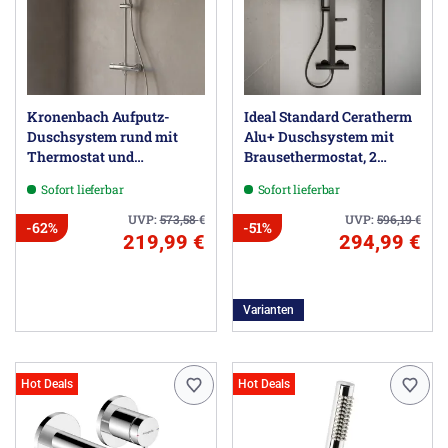
Kronenbach Aufputz-
Ideal Standard Ceratherm
Duschsystem rund mit
Alu+ Duschsystem mit
Thermostat und
Brausethermostat, 2
Kopfbrause Ø 20cm
Ablagen, 2-Funktions-
Sofort lieferbar
Sofort lieferbar
Handbrause und 2-
Funktions-Kopfbrause
UVP:
573,58
€
UVP:
596,19
€
-62%
-51%
219,99 €
294,99 €
Varianten
Hot Deals
Hot Deals