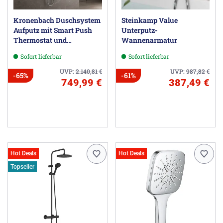
Kronenbach Duschsystem
Steinkamp Value
Aufputz mit Smart Push
Unterputz-
Thermostat und
Wannenarmatur
Glasablage
Sofort lieferbar
Sofort lieferbar
UVP:
2.140,81
€
UVP:
987,82
€
-65%
-61%
749,99 €
387,49 €
Hot Deals
Hot Deals
Topseller