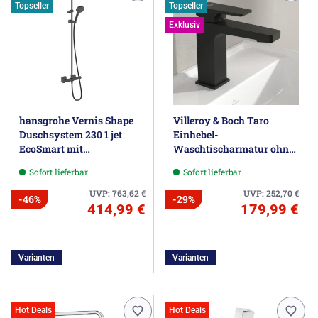
Topseller
Topseller
Exklusiv
hansgrohe Vernis Shape
Villeroy & Boch Taro
Duschsystem 230 1 jet
Einhebel-
EcoSmart mit
Waschtischarmatur ohne
Brausethermostat
Ablaufgarnitur
Sofort lieferbar
Sofort lieferbar
UVP:
763,62
€
UVP:
252,70
€
-46%
-29%
414,99 €
179,99 €
Varianten
Varianten
Hot Deals
Hot Deals