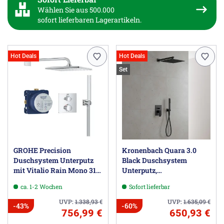
Wählen Sie aus 500.000
sofort lieferbaren Lagerartikeln.
Hot Deals
Hot Deals
Set
GROHE Precision
Kronenbach Quara 3.0
Duschsystem Unterputz
Black Duschsystem
mit Vitalio Rain Mono 310,
Unterputz,
eckig
Einhebelmischer mit
ca. 1-2 Wochen
Sofort lieferbar
Umsteller, eckig
UVP:
1.338,93
€
UVP:
1.635,09
€
-43%
-60%
756,99 €
650,93 €