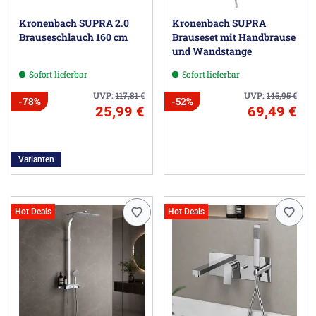
Kronenbach SUPRA 2.0
Kronenbach SUPRA
Brauseschlauch 160 cm
Brauseset mit Handbrause
und Wandstange
Sofort lieferbar
Sofort lieferbar
UVP:
117,81
€
UVP:
145,95
€
-78%
-52%
25,99 €
69,49 €
Varianten
Hot Deals
Hot Deals