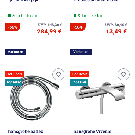
Sofort lieferbar
Sofort lieferbar
UVP:
643,20
€
UVP:
30,40
€
-56%
-56%
284,99 €
13,49 €
Varianten
Varianten
Hot Deals
Hot Deals
Topseller
Topseller
hansgrohe Isiflex
hansgrohe Vivenis