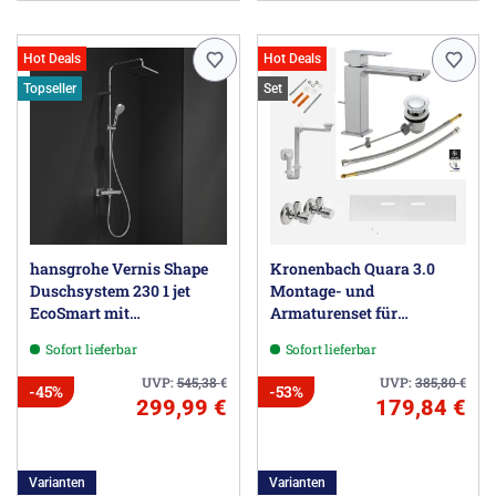
Hot Deals
Hot Deals
Topseller
Set
hansgrohe Vernis Shape
Kronenbach Quara 3.0
Duschsystem 230 1 jet
Montage- und
EcoSmart mit
Armaturenset für
Brausethermostat
Waschtisch mit
Sofort lieferbar
Sofort lieferbar
Unterschrank
UVP:
545,38
€
UVP:
385,80
€
-45%
-53%
299,99 €
179,84 €
Varianten
Varianten