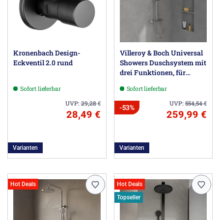
Kronenbach Design-
Villeroy & Boch Universal
Eckventil 2.0 rund
Showers Duschsystem mit
drei Funktionen, für
Wandmontage
Sofort lieferbar
Sofort lieferbar
UVP:
29,28
€
UVP:
554,54
€
-53%
28,49 €
259,99 €
Varianten
Varianten
Hot Deals
Hot Deals
Topseller