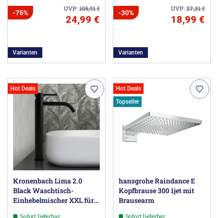
UVP:
105,91
€
UVP:
27,31
€
-76%
-30%
24,99 €
18,99 €
Varianten
Varianten
Hot Deals
Hot Deals
Topseller
Kronenbach Lima 2.0
hansgrohe Raindance E
Black Waschtisch-
Kopfbrause 300 1jet mit
Einhebelmischer XXL für
Brausearm
Schalenbecken
Sofort lieferbar
Sofort lieferbar