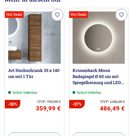
Hot Deals
Hot Deals
Art Hochschrank 35 x 140
Kronenbach Moon
cm mit 1 Tür
Badspiegel Ø 60 cm mit
Spiegelheizung und LED-
Treiber
Sofort lieferbar
Sofort lieferbar
UVP:
719,99
€
UVP:
1.141,10
€
-50%
-57%
359,99 €
486,49 €