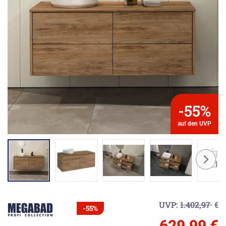
-55%
auf den UVP
UVP:
1.402,97
€
-55%
629,99 €