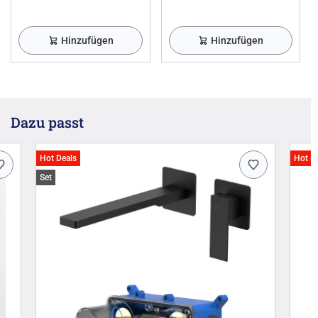
Hinzufügen
Hinzufügen
Dazu passt
Hot Deals
Hot D
Set