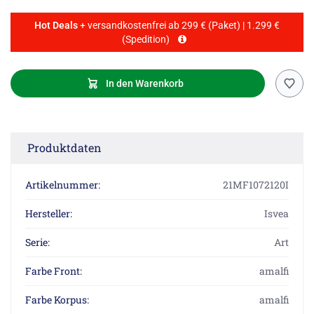
Hot Deals
+ versandkostenfrei ab 299 € (Paket) | 1.299 €
(Spedition)
In den Warenkorb
Produktdaten
Artikelnummer:
21MF1072120I
Hersteller:
Isvea
Serie:
Art
Farbe Front:
amalfi
Farbe Korpus:
amalfi