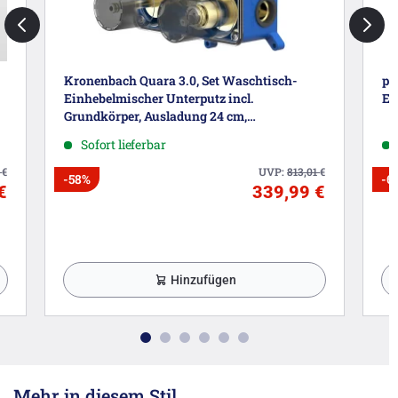
Kronenbach Quara 3.0, Set Waschtisch-
pi
Einhebelmischer Unterputz incl.
Ei
Grundkörper, Ausladung 24 cm,
wassersparend
Sofort lieferbar
1
€
UVP:
813,01
€
-58%
-6
€
339,99 €
Hinzufügen
Mehr in diesem Stil