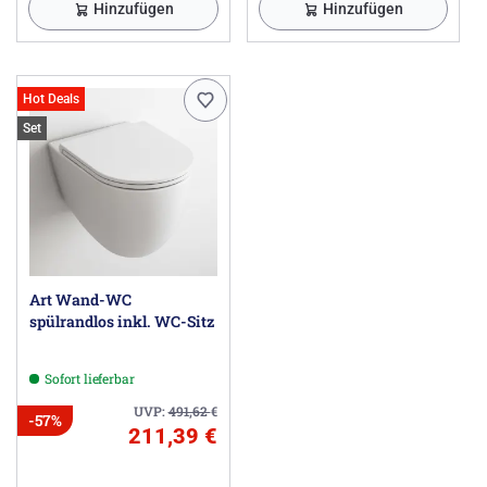
Hinzufügen
Hinzufügen
Hot Deals
Set
Art Wand-WC
spülrandlos inkl. WC-Sitz
Sofort lieferbar
UVP:
491,62
€
-57%
211,39 €