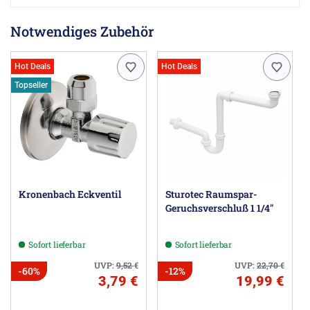
Notwendiges Zubehör
Hot Deals
Hot Deals
Topseller
Kronenbach Eckventil
Sturotec Raumspar-
Geruchsverschluß 1 1/4"
Sofort lieferbar
Sofort lieferbar
UVP:
9,52
€
UVP:
22,70
€
-60%
-12%
3,79 €
19,99 €