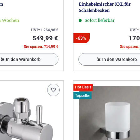
en
Einhebelmischer XXL für
Schalenbecken
-5 Wochen
Sofort lieferbar
UVP:
1.264,98
€
UVP:
549,99 €
170
-63%
Sie sparen: 714,99 €
Sie sparen:
In den Warenkorb
In den Warenkorb
Hot Deals
Topseller