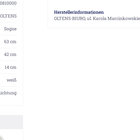
0810000
Herstellerinformationen
OLTENS
OLTENS-BIURO, ul. Karola Marcinkowskieg
Sogne
63 cm
42 cm
14 cm
weiß
hichtung