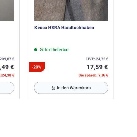
Keuco HERA Handtuchhaken
Sofort lieferbar
209,87
€
UVP:
24,75
€
,49 €
17,59 €
-29%
 124,38 €
Sie sparen: 7,16 €
In den Warenkorb