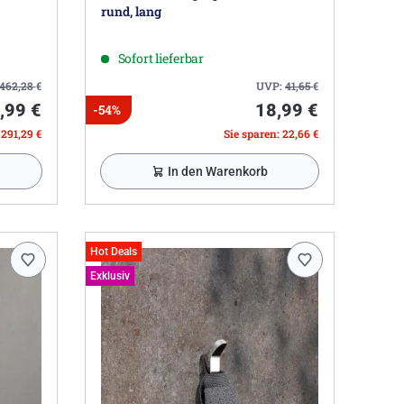
rund, lang
Sofort lieferbar
462,28
€
UVP:
41,65
€
,99 €
18,99 €
-54%
 291,29 €
Sie sparen: 22,66 €
In den Warenkorb
Hot Deals
Exklusiv