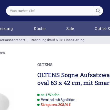
eizung
Küche
Sale
Outlet-S
Vorkassenrabatt
|
Rechnungskauf & 0% Finanzierung
ken
OLTENS
OLTENS Sogne Aufsatzw
oval 63 x 42 cm, mit Smar
ca. 1 Woche
Versand mit Spedition
Sie sparen: 208,91 €