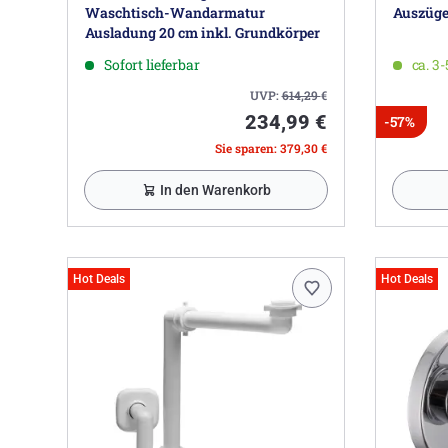
Waschtisch-Wandarmatur
Auszüg
Ausladung 20 cm inkl. Grundkörper
Sofort lieferbar
ca. 3
UVP:
614,29
€
234,99 €
-57%
Sie sparen: 379,30 €
In den Warenkorb
Hot Deals
Hot Deals