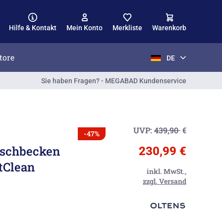
Hilfe & Kontakt
Mein Konto
Merkliste
Warenkorb
tore
DE
Sie haben Fragen? - MEGABAD Kundenservice
UVP:
439,90
€
-47%
aschbecken
230,99 €
tClean
inkl. MwSt.,
zzgl. Versand