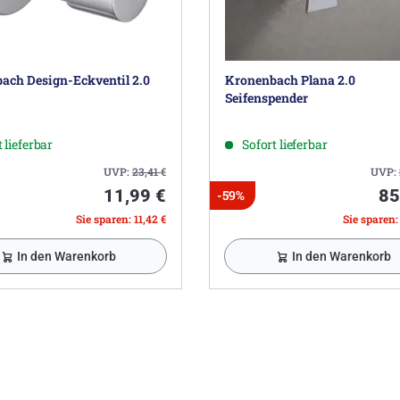
ach Design-Eckventil 2.0
Kronenbach Plana 2.0
Seifenspender
 lieferbar
Sofort lieferbar
UVP:
23,41
€
UVP:
11,99 €
85
-59%
Sie sparen: 11,42 €
Sie sparen:
In den Warenkorb
In den Warenkorb