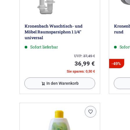
Kronenbach Waschtisch- und
Kronenb
Möbel Raumsparsiphon 1 1/4"
rund
universal
Sofort lieferbar
Sofort
UVP:
37,49
€
36,99 €
-49%
Sie sparen: 0,50 €
In den Warenkorb