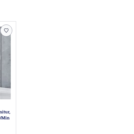
itur,
L/Min