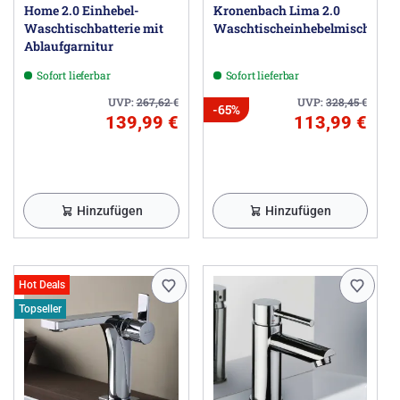
Home 2.0 Einhebel-
Kronenbach Lima 2.0
Waschtischbatterie mit
Waschtischeinhebelmischer
Ablaufgarnitur
Sofort lieferbar
Sofort lieferbar
UVP:
267,62
€
UVP:
328,45
€
-65%
139,99 €
113,99 €
Hinzufügen
Hinzufügen
Hot Deals
Topseller