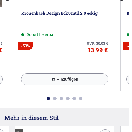
Kronenbach Design Eckventil 2.0 eckig
Kr
Sofort lieferbar
2
€
UVP:
30,03
€
-53%
-4
€
13,99 €
Hinzufügen
Mehr in diesem Stil