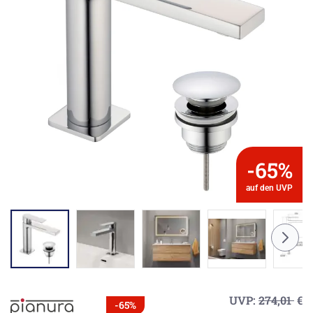
-65%
auf den UVP
UVP:
274,01
€
-65%