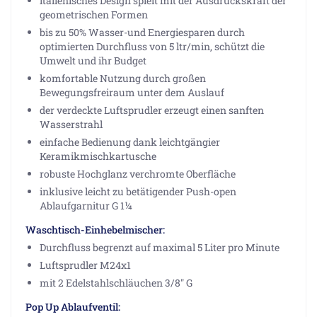
italienisches Design spielt mit der Ausdruckskraft der
geometrischen Formen
bis zu 50% Wasser-und Energiesparen durch
optimierten Durchfluss von 5 ltr/min, schützt die
Umwelt und ihr Budget
komfortable Nutzung durch großen
Bewegungsfreiraum unter dem Auslauf
der verdeckte Luftsprudler erzeugt einen sanften
Wasserstrahl
einfache Bedienung dank leichtgängier
Keramikmischkartusche
robuste Hochglanz verchromte Oberfläche
inklusive leicht zu betätigender Push-open
Ablaufgarnitur G 1¼
Waschtisch-Einhebelmischer:
Durchfluss begrenzt auf maximal 5 Liter pro Minute
Luftsprudler M24x1
mit 2 Edelstahlschläuchen 3/8" G
Pop Up Ablaufventil: