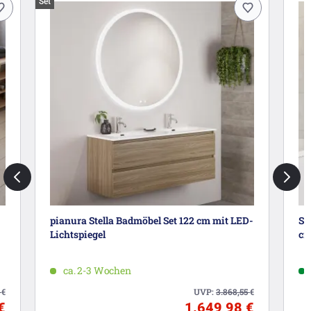
Set
pianura Stella Badmöbel Set 122 cm mit LED-
St
Lichtspiegel
cm
ca. 2-3 Wochen
9
€
UVP:
3.868,55
€
€
1.649,98 €