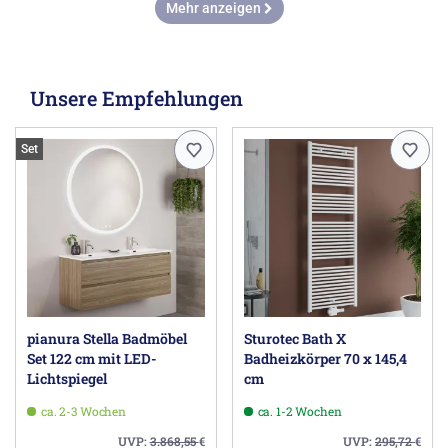
Mehr anzeigen
Unsere Empfehlungen
Set
pianura Stella Badmöbel
Sturotec Bath X
Set 122 cm mit LED-
Badheizkörper 70 x 145,4
Lichtspiegel
cm
ca. 2-3 Wochen
ca. 1-2 Wochen
UVP:
3.868,55
€
UVP:
295,72
€