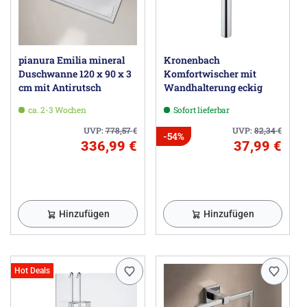
pianura Emilia mineral
Kronenbach
Duschwanne 120 x 90 x 3
Komfortwischer mit
cm mit Antirutsch
Wandhalterung eckig
ca. 2-3 Wochen
Sofort lieferbar
UVP:
778,57
€
UVP:
82,34
€
-54%
336,99 €
37,99 €
Hinzufügen
Hinzufügen
Hot Deals