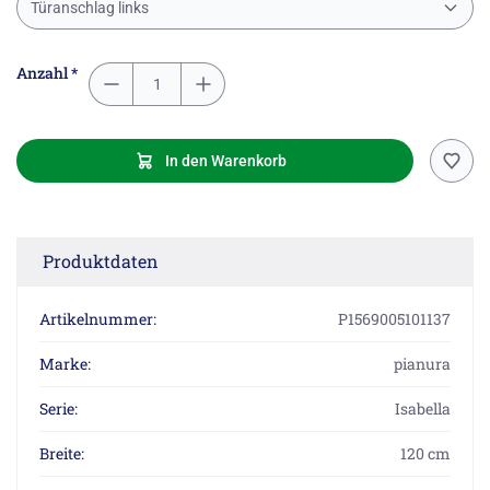
Türanschlag links
Anzahl *
In den Warenkorb
Produktdaten
Artikelnummer:
P1569005101137
Marke:
pianura
Serie:
Isabella
Breite:
120 cm