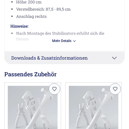
Höhe: 200 cm
Verstellbereich: 87,5 - 89,5 cm
Anschlag rechts
Hinweise:
Nach Montage des Stabilisators erhöht sich die
Gesamthöhe um 3,5 cm.
Mehr Details
Aufmaß nur möglich, wenn der Einbau der
Duschwanne und/oder die Fliesenarbeiten
Downloads & Zusatzinformationen
abgeschlossen sind.
Die Duschkabine ist deutschlandweit
nur für das
Festland
lieferbar.
Passendes Zubehör
Achtung:
Die angegebenen Maße gelten ausschließlich für
Einbausituationen in Kombination von Duschkabine und
Duschwanne und entsprechen nicht dem Einbaumaß für
bodenebenen Einbau. Bitte bei bodenebenem Einbau das
gewünschte Maß zur Prüfung mit angeben.
Gegebenenfalls kann ein Sondermaß erforderlich sein.