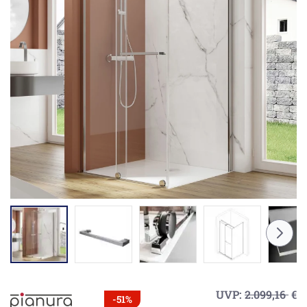
UVP:
2.099,16
€
-51%