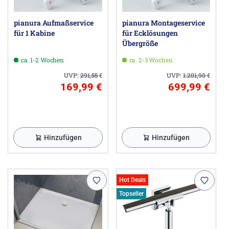
Herstellerinformationen
Sanitary Brands GmbH, Heisenbergstr.19a, 50169 Kerpen
DE, info@sanitarybrands.group
pianura Aufmaßservice
pianura Montageservice
für 1 Kabine
für Ecklösungen
Übergröße
ca. 1-2 Wochen
ca. 2-3 Wochen
UVP:
291,55
€
UVP:
1.201,90
€
169,99 €
699,99 €
Hinzufügen
Hinzufügen
Hot Deals
Topseller