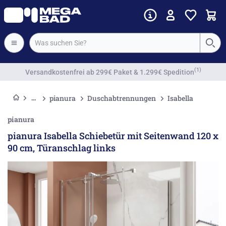
Vorkassenrabatt
pianura
Duschabtrennungen
Isabella
pianura
pianura Isabella Schiebetür mit Seitenwand 120 x
90 cm, Türanschlag links