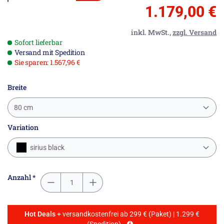
1.179,00 €
inkl. MwSt.,
zzgl. Versand
Sofort lieferbar
Versand mit Spedition
Sie sparen: 1.567,96 €
Breite
80 cm
Variation
sirius black
Anzahl *
Hot Deals
+ versandkostenfrei ab 299 € (Paket) | 1.299 €