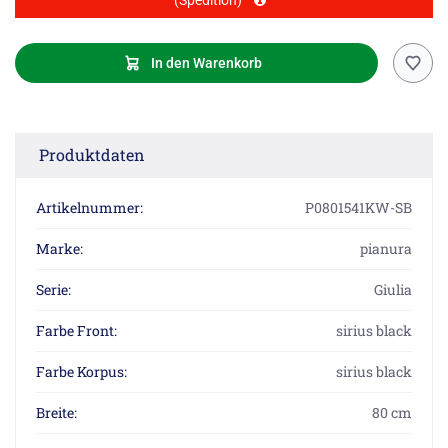
(Spedition)
In den Warenkorb
Produktdaten
Artikelnummer:
P0801541KW-SB
Marke:
pianura
Serie:
Giulia
Farbe Front:
sirius black
Farbe Korpus:
sirius black
Breite:
80 cm