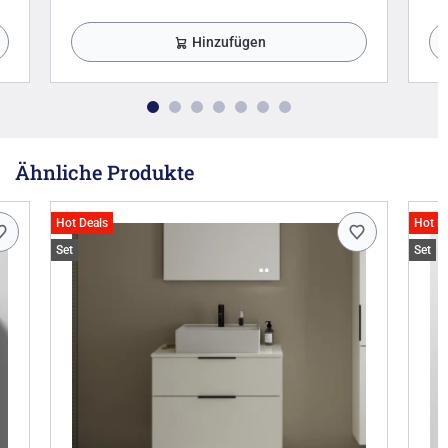
Hinzufügen
Ähnliche Produkte
Hot Deals
Hot D
Set
Set