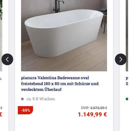
pianura Valentina Badewanne oval
pi
freistehend 180 x 80 cm mit Schürze und
Sp
verdecktem Überlauf
ca. 5-8 Wochen
6
€
UVP:
3.672,09
€
-69%
€
1.149,99 €