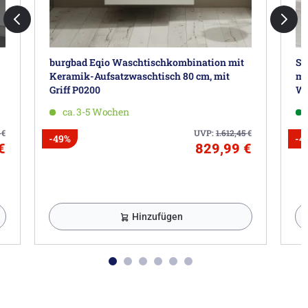
burgbad Eqio Waschtischkombination mit
Sa
Keramik-Aufsatzwaschtisch 80 cm, mit
mi
Griff P0200
Wa
ca. 3-5 Wochen
2
€
UVP:
1.612,45
€
-49%
-4
€
829,99 €
Hinzufügen