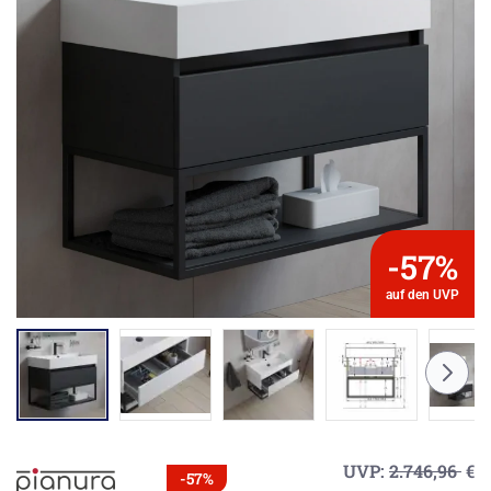
-57%
auf den UVP
UVP:
2.746,96
€
-57%