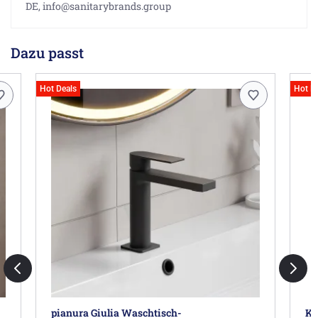
DE, info@sanitarybrands.group
Dazu passt
Hot Deals
Hot D
pianura Giulia Waschtisch-
Kr