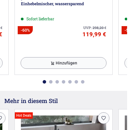
Einhebelmischer, wassersparend
Sofort lieferbar
7
€
UVP:
298,20
€
-60%
-5
€
119,99 €
Hinzufügen
Mehr in diesem Stil
Hot Deals