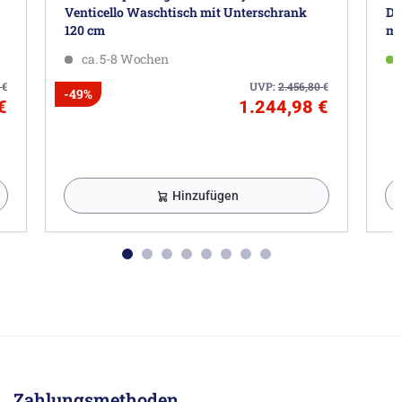
Venticello Waschtisch mit Unterschrank
Do
120 cm
mi
ca. 5-8 Wochen
2
€
UVP:
2.456,80
€
-49%
€
1.244,98 €
Hinzufügen
Zahlungsmethoden