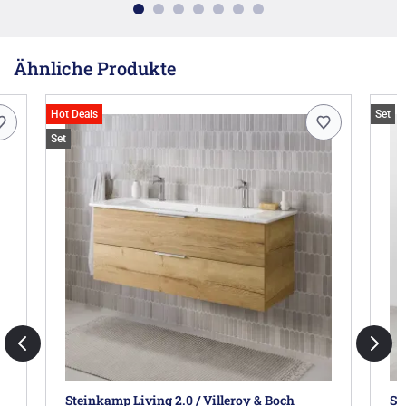
Ähnliche Produkte
Hot Deals
Set
Set
Steinkamp Living 2.0 / Villeroy & Boch
Sa