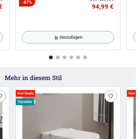
-67%
€
94,99 €
Hinzufügen
Mehr in diesem Stil
Hot Deals
Hot D
Topseller