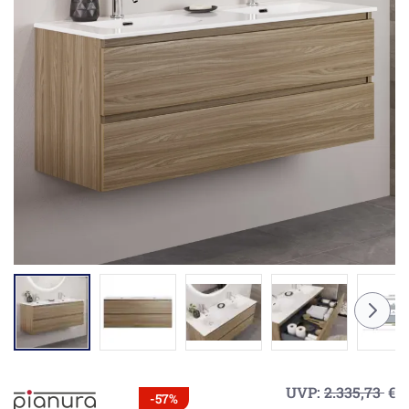
UVP:
2.335,73
€
-57%