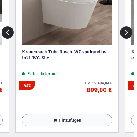
Kronenbach Tube Dusch-WC spülrandlos
Kr
inkl. WC-Sitz
cm
Sofort lieferbar
3
€
UVP:
2.494,84
€
-64%
-4
€
899,00 €
Hinzufügen