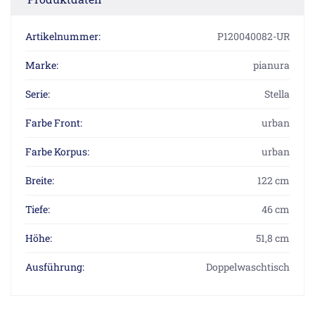
Artikelnummer:
P120040082-UR
Marke:
pianura
Serie:
Stella
Farbe Front:
urban
Farbe Korpus:
urban
Breite:
122 cm
Tiefe:
46 cm
Höhe:
51,8 cm
Ausführung:
Doppelwaschtisch