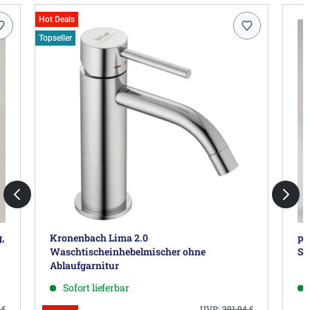
Hot Deals
Topseller
,
Kronenbach Lima 2.0
pi
Waschtischeinhebelmischer ohne
Sp
Ablaufgarnitur
Sofort lieferbar
7
€
UVP:
291,94
€