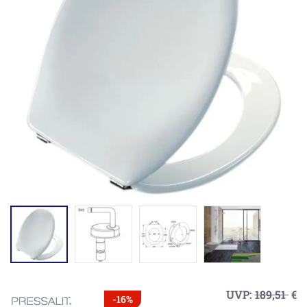
UVP:
189,51
€
-16%