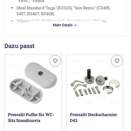
"Virto", "Vitalis"
Ideal Standard:"Inga"(K3320), "San Remo" (C3455,
3457, R3407, R3408)
Villeroy & Boch:"Bernina", "GranGracia", "Omnia
Mehr Details
Classic", "Omnia Compact", "Omnia Vita", "Saval"
Herstellerinformationen
Dazu passt
Pressalit GmbH, Ramskamp 71, 25337 Elmshorn DE,
de@pressalit.com
Pressalit Puffer für WC-
Pressalit Steckscharnier
Sitz Scandinavia
D43