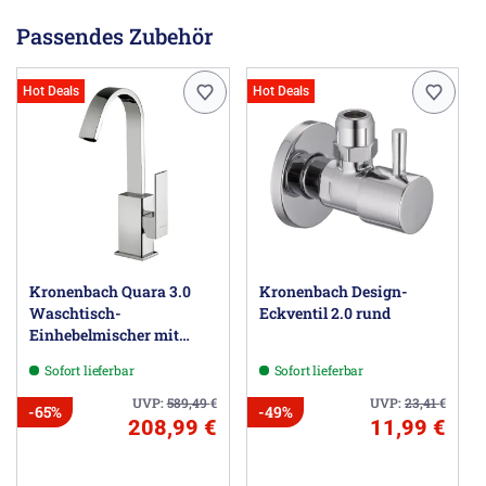
Passendes Zubehör
Hot Deals
Hot Deals
Kronenbach Quara 3.0
Kronenbach Design-
Waschtisch-
Eckventil 2.0 rund
Einhebelmischer mit
hohem Auslauf
Sofort lieferbar
Sofort lieferbar
UVP:
589,49
€
UVP:
23,41
€
-65%
-49%
208,99 €
11,99 €