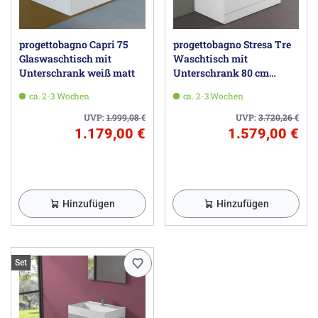
progettobagno Capri 75
progettobagno Stresa Tre
Glaswaschtisch mit
Waschtisch mit
Unterschrank weiß matt
Unterschrank 80 cm
bodenstehend
ca. 2-3 Wochen
ca. 2-3 Wochen
UVP:
1.999,08
€
UVP:
3.720,26
€
1.179,00 €
1.579,00 €
Hinzufügen
Hinzufügen
Set