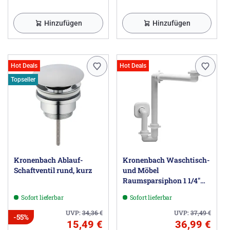
Hinzufügen
Hinzufügen
Hot Deals
Hot Deals
Topseller
Kronenbach Ablauf-
Kronenbach Waschtisch-
Schaftventil rund, kurz
und Möbel
Raumsparsiphon 1 1/4"
universal
Sofort lieferbar
Sofort lieferbar
UVP:
34,36
€
UVP:
37,49
€
-55%
15,49 €
36,99 €