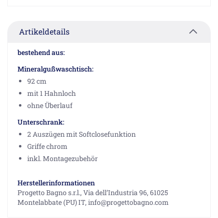
Artikeldetails
bestehend aus:
Mineralgußwaschtisch:
92 cm
mit 1 Hahnloch
ohne Überlauf
Unterschrank:
2 Auszügen mit Softclosefunktion
Griffe chrom
inkl. Montagezubehör
Herstellerinformationen
Progetto Bagno s.r.l., Via dell’Industria 96, 61025
Montelabbate (PU) IT, info@progettobagno.com