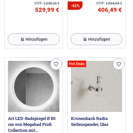
UVP:
1.236,12
€
UVP:
1.034,03
€
-61%
529,99 €
406,49 €
Hinzufügen
Hinzufügen
Hot Deals
Art LED-Badspiegel Ø 80
Kronenbach Radia
cm von Megabad Profi
Seifenspender, Glas
Collection mit