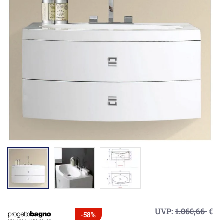
UVP:
1.060,66
€
-58%