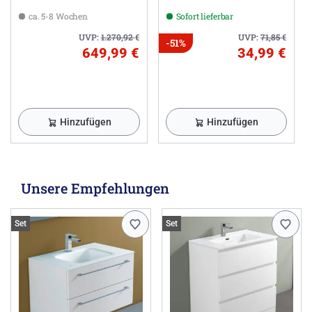
beleuchtetem Rand
ca. 5-8 Wochen
Sofort lieferbar
UVP:
1.270,92
€
UVP:
71,85
€
-51%
649,99 €
34,99 €
Hinzufügen
Hinzufügen
Unsere Empfehlungen
Set
Set