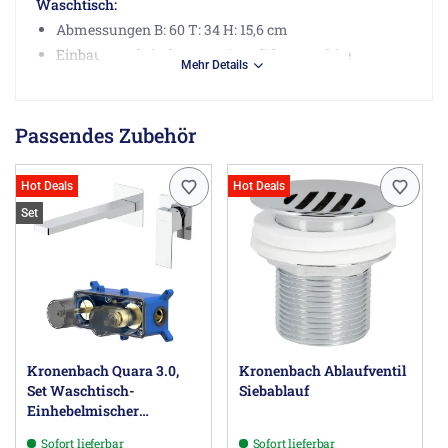
Waschtisch:
Abmessungen B: 60 T: 34 H: 15,6 cm
Einbauwaschtisch ELY 60 in Solid matt white
Mehr Details
mit Ablaufdeckel
Hinweis:
Passendes Zubehör
Armatur nicht im Lieferumfang enthalten!
Glasplatte
ohne
Hahnlochbohrung!
Hot Deals
Hot Deals
Herstellerinformationen
Set
Progetto Bagno s.r.l., Via dell’Industria 96, 61025
Montelabbate (PU) IT, info@progettobagno.com
Kronenbach Quara 3.0,
Kronenbach Ablaufventil
Set Waschtisch-
Siebablauf
Einhebelmischer
Unterputz incl.
Sofort lieferbar
Sofort lieferbar