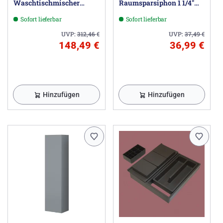
Waschtischmischer
Raumsparsiphon 1 1/4"
Ausladung 24,5 cm
universal
Sofort lieferbar
Sofort lieferbar
UVP:
312,46
€
UVP:
37,49
€
148,49 €
36,99 €
Hinzufügen
Hinzufügen