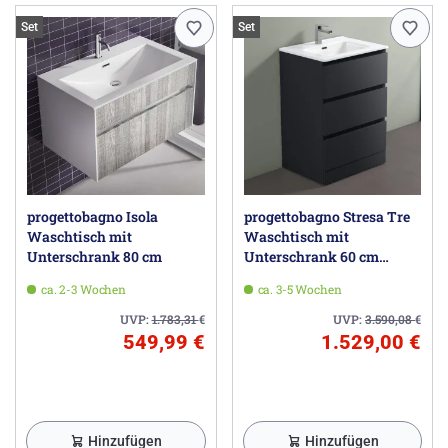
Set
Set
progettobagno Isola
progettobagno Stresa Tre
Waschtisch mit
Waschtisch mit
Unterschrank 80 cm
Unterschrank 60 cm
bodenstehend
ca. 2-3 Wochen
ca. 3-5 Wochen
UVP:
1.783,31
€
UVP:
3.590,08
€
549,99 €
1.529,00 €
Hinzufügen
Hinzufügen