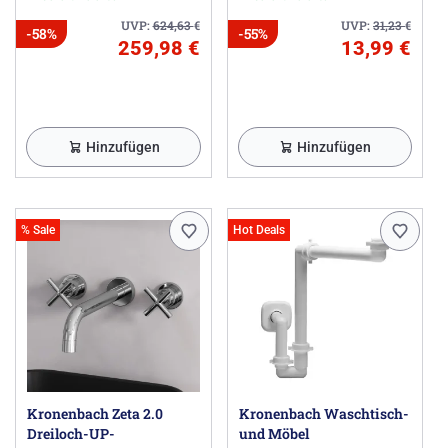
Grundkörper, Ausladung
20 cm, wassersparend
UVP:
624,63
€
UVP:
31,23
€
-58%
-55%
259,98 €
13,99 €
Hinzufügen
Hinzufügen
% Sale
Hot Deals
Kronenbach Zeta 2.0
Kronenbach Waschtisch-
Dreiloch-UP-
und Möbel