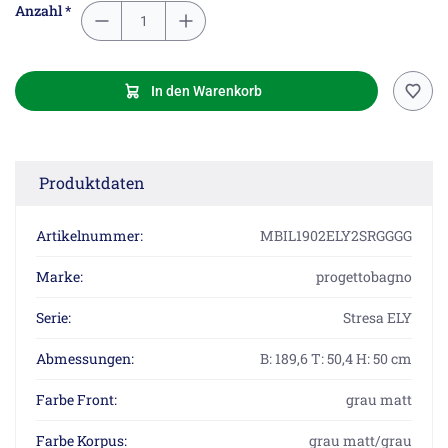
Anzahl *
In den Warenkorb
Produktdaten
Artikelnummer:
MBIL1902ELY2SRGGGG
Marke:
progettobagno
Serie:
Stresa ELY
Abmessungen:
B: 189,6 T: 50,4 H: 50 cm
Farbe Front:
grau matt
Farbe Korpus:
grau matt/grau