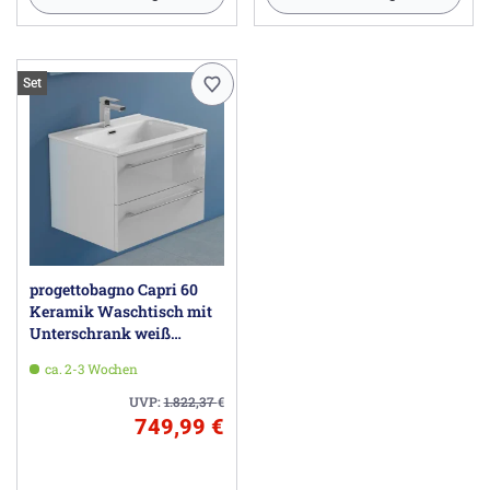
Set
progettobagno Capri 60
Keramik Waschtisch mit
Unterschrank weiß
glänzend
ca. 2-3 Wochen
UVP:
1.822,37
€
749,99 €