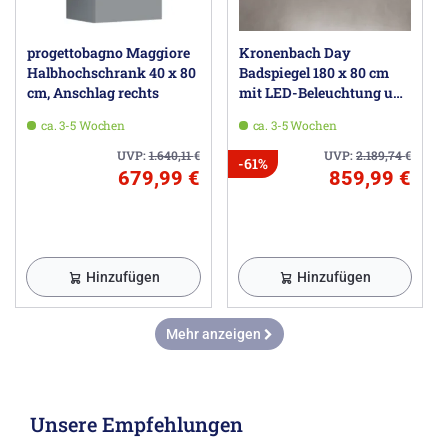
progettobagno Maggiore
Kronenbach Day
Halbhochschrank 40 x 80
Badspiegel 180 x 80 cm
cm, Anschlag rechts
mit LED-Beleuchtung und
Dimmfunktion
ca. 3-5 Wochen
ca. 3-5 Wochen
UVP:
1.640,11
€
UVP:
2.189,74
€
-61%
679,99 €
859,99 €
Hinzufügen
Hinzufügen
Mehr anzeigen
Unsere Empfehlungen