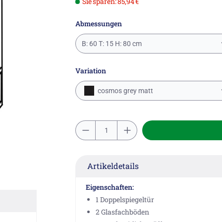
Sie sparen: 85,94 €
Abmessungen
B: 60 T: 15 H: 80 cm
Variation
cosmos grey matt
Artikeldetails
Eigenschaften:
1 Doppelspiegeltür
2 Glasfachböden