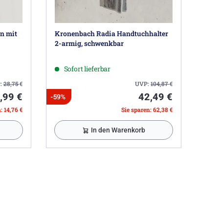
n mit
Kronenbach Radia Handtuchhalter
2-armig, schwenkbar
Sofort lieferbar
:
28,75
€
UVP:
104,87
€
,99 €
42,49 €
-59%
: 14,76 €
Sie sparen: 62,38 €
In den Warenkorb