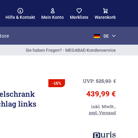
Hilfe & Kontakt
Mein Konto
Merkliste
Warenkorb
tore
DE
Sie haben Fragen? - MEGABAD Kundenservice
UVP:
525,93
€
-16%
gelschrank
439,99 €
chlag links
inkl. MwSt.,
zzgl. Versand