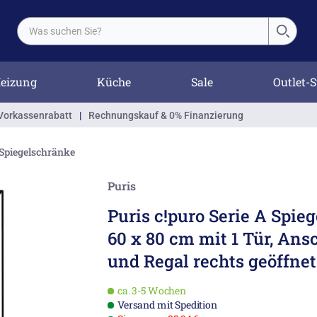
eizung
Küche
Sale
Outlet-S
Vorkassenrabatt
|
Rechnungskauf & 0% Finanzierung
 Spiegelschränke
Puris
Puris c!puro Serie A Spie
60 x 80 cm mit 1 Tür, Ans
und Regal rechts geöffnet
ca. 3-5 Wochen
Versand mit Spedition