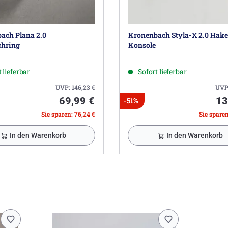
ach Plana 2.0
Kronenbach Styla-X 2.0 Hake
hring
Konsole
 lieferbar
Sofort lieferbar
UVP:
146,23
€
UVP
69,99 €
13
-51%
Sie sparen: 76,24 €
Sie sparen
In den Warenkorb
In den Warenkorb