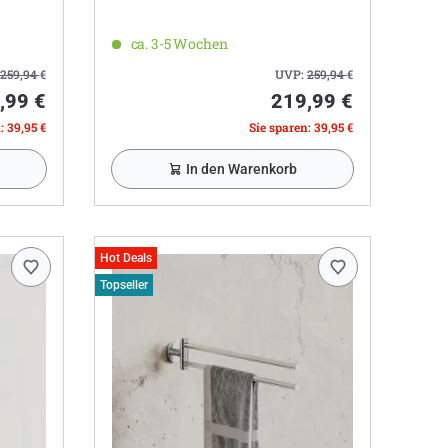
ca. 3-5 Wochen
259,94
€
UVP:
259,94
€
,99 €
219,99 €
: 39,95 €
Sie sparen: 39,95 €
In den Warenkorb
Hot Deals
Topseller