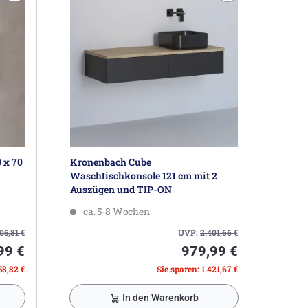
 x 70
Kronenbach Cube
Waschtischkonsole 121 cm mit 2
Auszügen und TIP-ON
ca. 5-8 Wochen
605,81
€
UVP:
2.401,66
€
99 €
979,99 €
58,82 €
Sie sparen: 1.421,67 €
In den Warenkorb