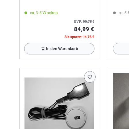
ca. 3-5 Wochen
ca. 5
UVP:
99,75
€
84,99 €
Sie sparen: 14,76 €
In den Warenkorb