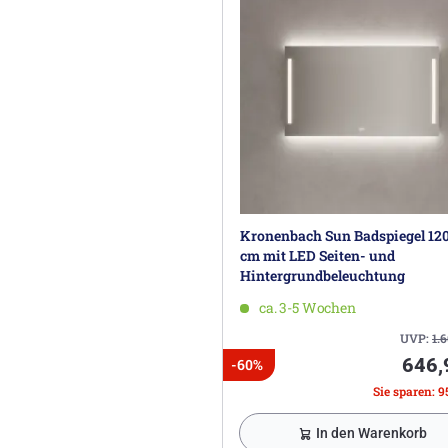
Kronenbach Sun Badspiegel 120
cm mit LED Seiten- und
Hintergrundbeleuchtung
ca. 3-5 Wochen
UVP:
1.
646,
-60%
Sie sparen: 9
In den Warenkorb