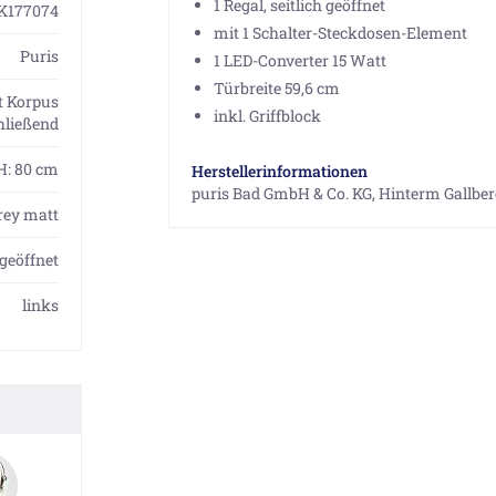
1 Regal, seitlich geöffnet
K177074
mit 1 Schalter-Steckdosen-Element
Puris
1 LED-Converter 15 Watt
Türbreite 59,6 cm
it Korpus
inkl. Griffblock
hließend
 H: 80 cm
Herstellerinformationen
puris Bad GmbH & Co. KG, Hinterm Gallber
rey matt
 geöffnet
links