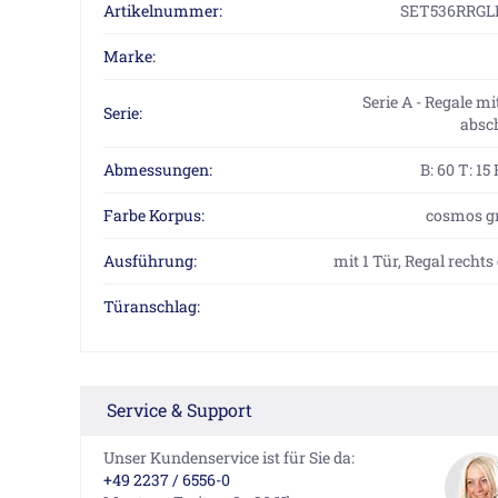
Artikelnummer:
SET536RRGL
Marke:
Serie A - Regale m
Serie:
absc
Abmessungen:
B: 60 T: 15
Farbe Korpus:
cosmos g
Ausführung:
mit 1 Tür, Regal rechts
Türanschlag:
Service & Support
Unser Kundenservice ist für Sie da:
+49 2237 / 6556-0