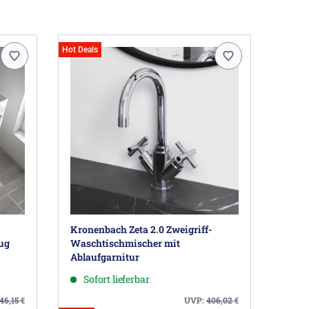
Hot Deals
Kronenbach Zeta 2.0 Zweigriff-
ug
Waschtischmischer mit
Ablaufgarnitur
Sofort lieferbar
046,15
€
UVP:
406,02
€