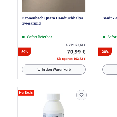
Kronenbach Quara Handtuchhalter
Sanit 7-
zweiarmig
Sofort lieferbar
Sofort
UVP:
174,51
€
70,99 €
-59%
-20%
Sie sparen: 103,52 €
In den Warenkorb
Hot Deals