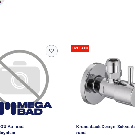
Hot Deals
LOU Ab- und
Kronenbach Design-Eckventil
fsystem
rund