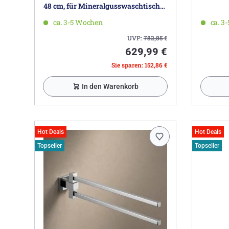
48 cm, für Mineralgusswaschtische,
mit 2 Auszügen, Griff 294
ca. 3-5 Wochen
ca. 3
UVP:
782,85
€
629,99 €
Sie sparen: 152,86 €
In den Warenkorb
Hot Deals
Hot Deals
Topseller
Topseller