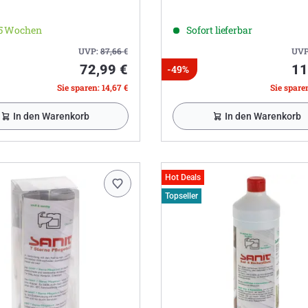
-5 Wochen
Sofort lieferbar
UVP:
87,66
€
UVP
72,99 €
11
-49%
Sie sparen: 14,67 €
Sie sparen
In den Warenkorb
In den Warenkorb
Hot Deals
Topseller