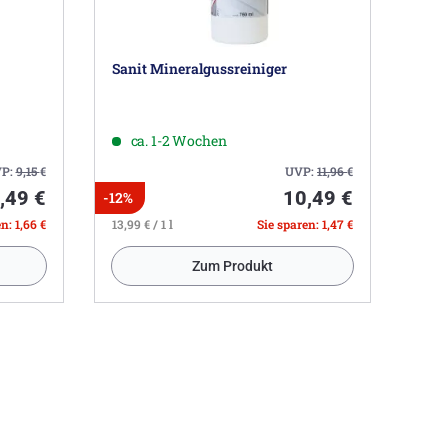
Sanit Mineralgussreiniger
ca. 1-2 Wochen
P:
9,15
€
UVP:
11,96
€
,49 €
10,49 €
-12%
n: 1,66 €
13,99 € / 1 l
Sie sparen: 1,47 €
Zum Produkt