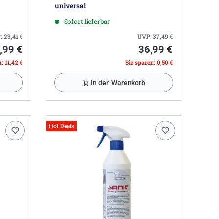
universal
Sofort lieferbar
:
23,41
€
UVP:
37,49
€
,99 €
36,99 €
: 11,42 €
Sie sparen: 0,50 €
In den Warenkorb
Hot Deals