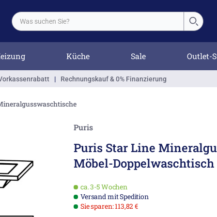
eizung
Küche
Sale
Outlet-S
Vorkassenrabatt
|
Rechnungskauf & 0% Finanzierung
Mineralgusswaschtische
Puris
Puris Star Line Mineralgu
Möbel-Doppelwaschtisch
ca. 3-5 Wochen
Versand mit Spedition
Sie sparen: 113,82 €