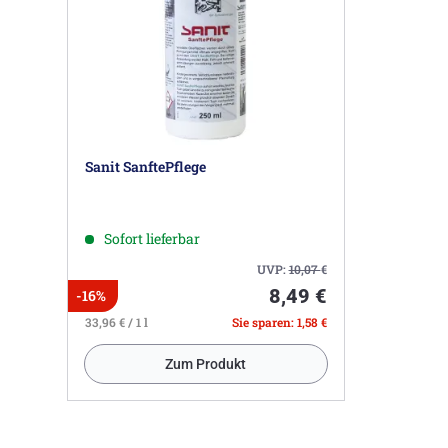
Sanit SanftePflege
Sofort lieferbar
UVP:
10,07
€
8,49 €
-16%
33,96 € / 1 l
Sie sparen: 1,58 €
Zum Produkt