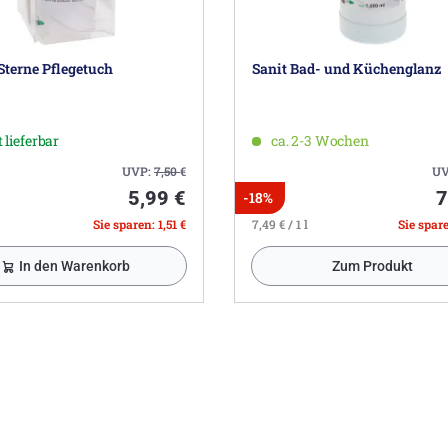
Sterne Pflegetuch
Sanit Bad- und Küchenglanz
 lieferbar
ca. 2-3 Wochen
UVP:
7,50
€
UV
5,99 €
7
-18%
Sie sparen: 1,51 €
7,49 € / 1 l
Sie spare
In den Warenkorb
Zum Produkt