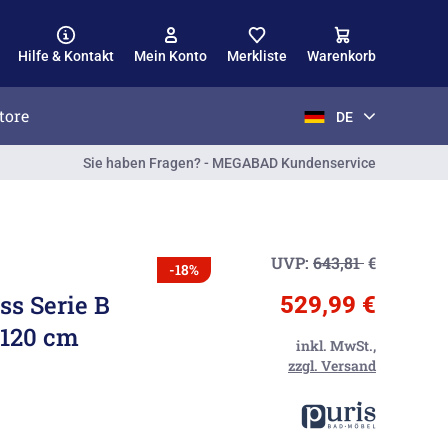
Hilfe & Kontakt
Mein Konto
Merkliste
Warenkorb
tore
DE
Sie haben Fragen? - MEGABAD Kundenservice
UVP:
643,81
€
-18%
ss Serie B
529,99 €
 120 cm
inkl. MwSt.,
zzgl. Versand