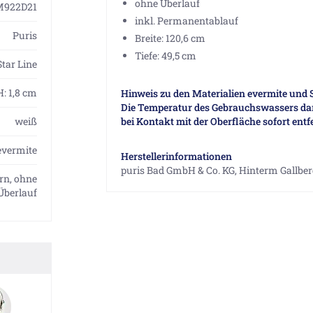
ohne Überlauf
922D21
inkl. Permanentablauf
Puris
Breite: 120,6 cm
Tiefe: 49,5 cm
Star Line
H: 1,8 cm
Hinweis zu den Materialien evermite un
Die Temperatur des Gebrauchswassers darf
weiß
bei Kontakt mit der Oberfläche sofort en
evermite
Herstellerinformationen
puris Bad GmbH & Co. KG, Hinterm Gallber
rn, ohne
Überlauf