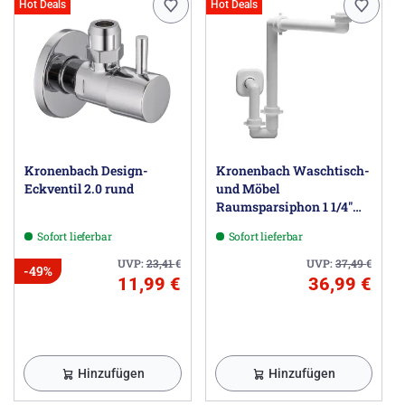
Hot Deals
Hot Deals
Kronenbach Design-
Kronenbach Waschtisch-
Eckventil 2.0 rund
und Möbel
Raumsparsiphon 1 1/4"
universal
Sofort lieferbar
Sofort lieferbar
UVP:
23,41
€
UVP:
37,49
€
-49%
11,99 €
36,99 €
Hinzufügen
Hinzufügen