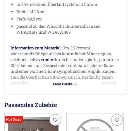
mit verdecktem Überlaufsystem in Chrom
Breite: 140,6 cm
Tiefe: 49,5 cm
passend zu den Waschtischunterschränken
WUA33147 und WUA331407
Information zum Material:
Um 35 Prozent
widerstandsfähiger als herkömmlicher Mineralguss,
zeichnet sich
evermite
durch besonders glatte, porenfreie
Oberflächen aus. Sie bestechen mit natürlichem Glanz
und einer warmen, hautsympathischen Haptik. Zudem
sind die Oberflächen ultrahygienisch, beständig gegen
Anschlag, Flecken und Temperaturschwankungen und
Mehr Details
reparierbar.
Herstellerinformationen
Passendes Zubehör
puris Bad GmbH & Co. KG, Hinterm Gallberg 6a, 59929
Brilon DE, mail@puris.de
Hot Deals