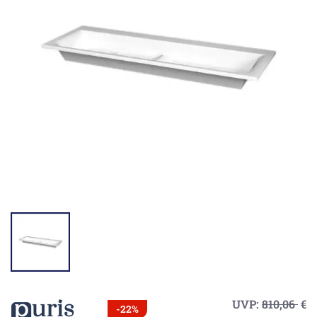
UVP:
810,06
€
-22%