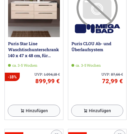
Puris Star Line
Puris CLOU Ab- und
Waschtischunterschrank
Überlaufsystem
140 x 47 x 48 cm, für
Mineralgusswaschtische,
ca. 3-5 Wochen
ca. 3-5 Wochen
mit 4 Auszügen, Griff 294
UVP:
1.094,18
€
UVP:
87,66
€
-18%
899,99 €
72,99 €
Hinzufügen
Hinzufügen