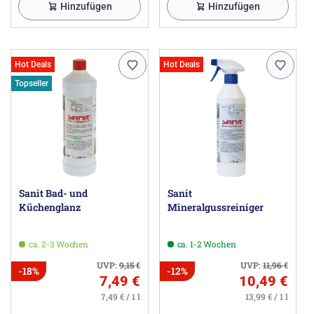
Hinzufügen
Hinzufügen
Hot Deals
Hot Deals
Topseller
Sanit Bad- und
Sanit
Küchenglanz
Mineralgussreiniger
ca. 2-3 Wochen
ca. 1-2 Wochen
UVP:
9,15
€
UVP:
11,96
€
-18%
-12%
7,49 €
10,49 €
7,49 € / 1 l
13,99 € / 1 l