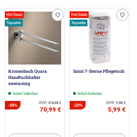
Hot Deals
Hot Deals
Topseller
Topseller
Kronenbach Quara
Sanit 7-Sterne Pflegetuch
Handtuchhalter
zweiarmig
Sofort lieferbar
Sofort lieferbar
UVP:
174,51
€
UVP:
7,50
€
-59%
-20%
70,99 €
5,99 €