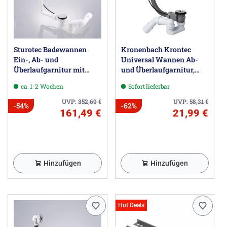
Sturotec Badewannen
Kronenbach Krontec
Ein-, Ab- und
Universal Wannen Ab-
Überlaufgarnitur mit
und Überlaufgarnitur,
Excenter für Normallänge
Normallänge 57 cm
ca. 1-2 Wochen
Sofort lieferbar
UVP:
352,69
€
UVP:
58,31
€
-54%
-62%
161,49 €
21,99 €
Hinzufügen
Hinzufügen
Hot Deals