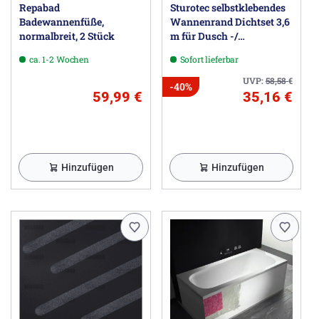
Repabad
Sturotec selbstklebendes
Badewannenfüße,
Wannenrand Dichtset 3,6
normalbreit, 2 Stück
m für Dusch -/
Badewanne
ca. 1-2 Wochen
Sofort lieferbar
UVP:
58,58
€
-40%
59,99 €
35,16 €
Hinzufügen
Hinzufügen