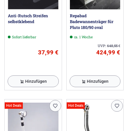
Anti-Rutsch Streifen
Repabad
selbstklebend
Badewannenträger für
Pluto 180/90 oval
Sofort lieferbar
ca. 1 Woche
UVP:
648,55
€
37,99 €
424,99 €
Hinzufügen
Hinzufügen
Hot Deals
Hot Deals