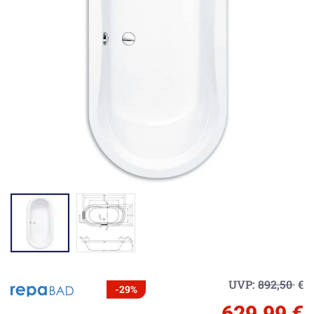
UVP:
892,50
€
-29%
629,99 €