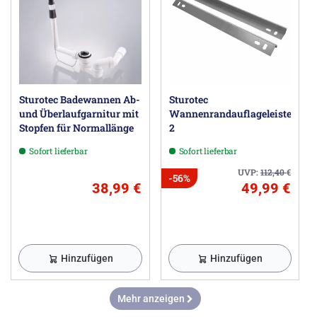
Sturotec Badewannen Ab-
Sturotec
und Überlaufgarnitur mit
Wannenrandauflageleisten
Stopfen für Normallänge
2
Sofort lieferbar
Sofort lieferbar
UVP:
112,40
€
-56%
38,99 €
49,99 €
Hinzufügen
Hinzufügen
Mehr anzeigen