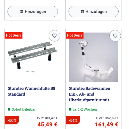
Hinzufügen
Hinzufügen
Hot Deals
Hot Deals
Sturotec Wannenfüße B8
Sturotec Badewannen
Standard
Ein-, Ab- und
Überlaufgarnitur mit
Excenter für Normallänge
Sofort lieferbar
ca. 1-2 Wochen
UVP:
103,47
€
UVP:
352,69
€
-56%
-54%
45,49 €
161,49 €