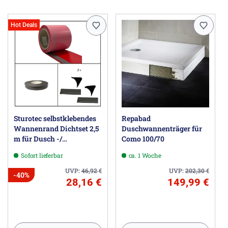
Hot Deals
Sturotec selbstklebendes
Repabad
Wannenrand Dichtset 2,5
Duschwannenträger für
m für Dusch -/
Como 100/70
Badewanne
Sofort lieferbar
ca. 1 Woche
UVP:
46,92
€
UVP:
202,30
€
-40%
28,16 €
149,99 €