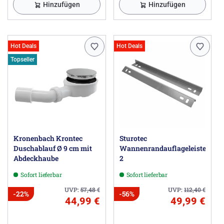
Hinzufügen
Hinzufügen
Hot Deals
Hot Deals
Topseller
Kronenbach Krontec
Sturotec
Duschablauf Ø 9 cm mit
Wannenrandauflageleisten
Abdeckhaube
2
Sofort lieferbar
Sofort lieferbar
UVP:
57,48
€
UVP:
112,40
€
-22%
-56%
44,99 €
49,99 €