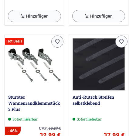
Hinzufügen
Hinzufügen
Hot Deals
Sturotec
Anti-Rutsch Streifen
Wannenrandklemmstück
selbstklebend
3 Plus
Sofort lieferbar
Sofort lieferbar
UVP:
60,87
€
-46%
32,99 €
37,99 €