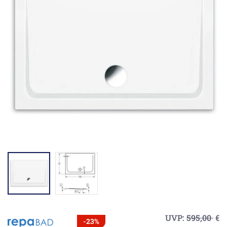
UVP:
595,00
€
-23%