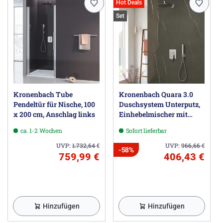
Hot Deals
Set
Kronenbach Tube
Kronenbach Quara 3.0
Pendeltür für Nische, 100
Duschsystem Unterputz,
x 200 cm, Anschlag links
Einhebelmischer mit
Umsteller, eckig
ca. 1-2 Wochen
Sofort lieferbar
UVP:
1.732,64
€
UVP:
966,66
€
-58%
759,99 €
406,43 €
Hinzufügen
Hinzufügen