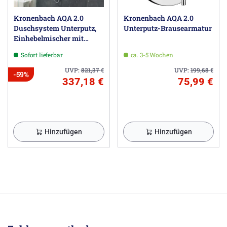
Kronenbach AQA 2.0
Kronenbach AQA 2.0
Duschsystem Unterputz,
Unterputz-Brausearmatur
Einhebelmischer mit
Umsteller, rund
Sofort lieferbar
ca. 3-5 Wochen
UVP:
821,37
€
UVP:
199,68
€
-59%
337,18 €
75,99 €
Hinzufügen
Hinzufügen