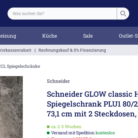
eizung
Küche
Sale
Outlet-S
Vorkassenrabatt
|
Rechnungskauf & 0% Finanzierung
HCL Spiegelschränke
Schneider
Schneider GLOW classic 
Spiegelschrank PLU1 80/2
73,1 cm mit 2 Steckdosen,
ca. 2-3 Wochen
Versand mit Spedition
kostenlos