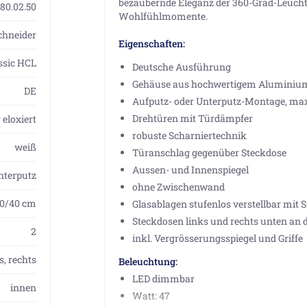
bezaubernde Eleganz der 360-Grad-Leucht
080.02.50
Wohlfühlmomente.
chneider
Eigenschaften:
ssic HCL
Deutsche Ausführung
Gehäuse aus hochwertigem Aluminium
DE
Aufputz- oder Unterputz-Montage, max
Drehtüren mit Türdämpfer
r eloxiert
robuste Scharniertechnik
weiß
Türanschlag gegenüber Steckdose
Aussen- und Innenspiegel
nterputz
ohne Zwischenwand
40/40 cm
Glasablagen stufenlos verstellbar mit 
Steckdosen links und rechts unten an d
2
inkl. Vergrösserungsspiegel und Griffe
s, rechts
Beleuchtung:
LED dimmbar
innen
Watt: 47