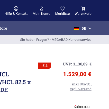
Hilfe & Kontakt
Mein Konto
Merkliste
Warenkorb
tore
DE
Sie haben Fragen? - MEGABAD Kundenservice
UVP:
3.130,89
€
-51%
HCL
1.529,00 €
/HCL 82,5 x
inkl. MwSt.,
 DE
zzgl. Versand