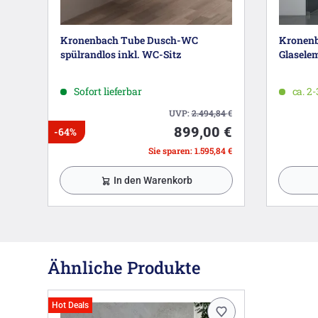
Kronenbach Tube Dusch-WC
Kronenb
spülrandlos inkl. WC-Sitz
Glaselem
Sofort lieferbar
ca. 2
UVP:
2.494,84
€
899,00 €
-64%
Sie sparen: 1.595,84 €
In den Warenkorb
Ähnliche Produkte
Hot Deals