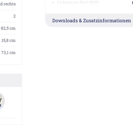
Lichtstrom (lm): 8120
d rechts
rundum beleuchtet
2
stufenlos wechselbar von 2000 - 6500 
Downloads & Zusatzinformationen
Tageszeitsteuerung
82,5 cm
Taster für Funktionen innen an Seitenp
Schutzart: IP44
15,8 cm
Energieeffizienz: enthält Leuchtmittel 
73,1 cm
Herstellerinformationen
W. Schneider+Co AG, Büntenrietstrasse 1