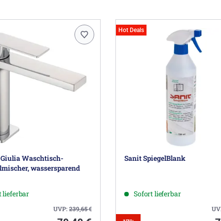
Hot Deals
 Giulia Waschtisch-
Sanit SpiegelBlank
lmischer, wassersparend
 lieferbar
Sofort lieferbar
UVP:
239,65
€
UV