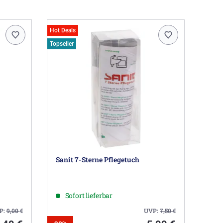
Hot Deals
Topseller
Sanit 7-Sterne Pflegetuch
Sofort lieferbar
P:
9,00
€
UVP:
7,50
€