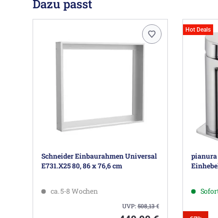
Dazu passt
Hot Deals
Schneider Einbaurahmen Universal
pianura
E731.X25 80, 86 x 76,6 cm
Einhebe
ca. 5-8 Wochen
Sofort
UVP:
508,13
€