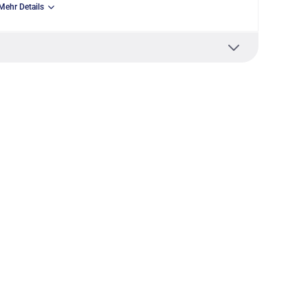
Mehr Details
K
rofil oder Steuerung per App
der Klasse C
2, 8890 Flums CH, info.de@wschneider.com