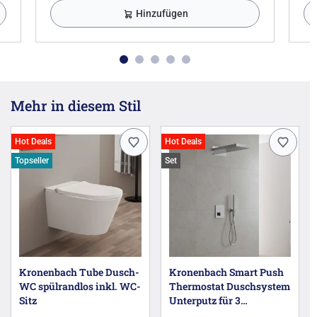
Hinzufügen
Mehr in diesem Stil
Hot Deals
Hot Deals
Topseller
Set
Kronenbach Tube Dusch-
Kronenbach Smart Push
WC spülrandlos inkl. WC-
Thermostat Duschsystem
Sitz
Unterputz für 3
Verbraucher, eckig