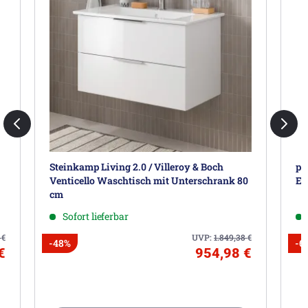
Steinkamp Living 2.0 / Villeroy & Boch
pi
Venticello Waschtisch mit Unterschrank 80
Ei
cm
Sofort lieferbar
0
€
UVP:
1.849,38
€
-48%
-6
€
954,98 €