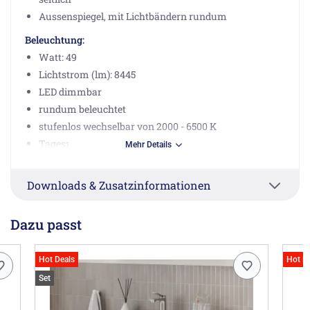
Aussenspiegel, mit Lichtbändern rundum
Beleuchtung:
Watt: 49
Lichtstrom (lm): 8445
LED dimmbar
rundum beleuchtet
stufenlos wechselbar von 2000 - 6500 K
Tageszeitsteuerung
Mehr Details
Taster für Funktionen seitlich oder Steuerung via App
Schutzart: IP44
Downloads & Zusatzinformationen
Energieeffizienz: enthält Leuchtmittel der Klasse C
Dazu passt
Herstellerinformationen
W. Schneider+Co AG, Büntenrietstrasse 12, 8890 Flums
CH, info.de@wschneider.com
Hot Deals
Hot D
Set