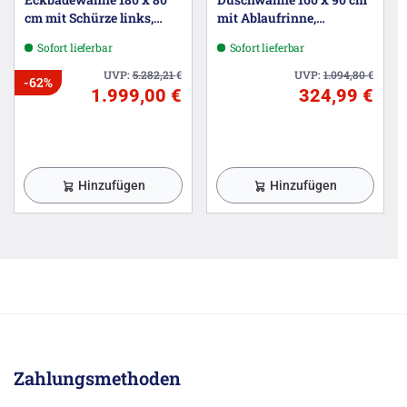
cm mit Schürze links,
mit Ablaufrinne,
inkl. Ein-, Ab- und
superflach
Sofort lieferbar
Sofort lieferbar
Überlaufgarnitur MT5
UVP:
5.282,21
€
UVP:
1.094,80
€
-62%
1.999,00 €
324,99 €
Hinzufügen
Hinzufügen
Zahlungsmethoden