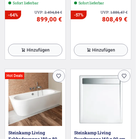
Sofort lieferbar
Sofort lieferbar
UVP:
2.494,84
€
UVP:
1.886,47
€
-64%
-57%
899,00 €
808,49 €
Hinzufügen
Hinzufügen
Hot Deals
Steinkamp Living
Steinkamp Living
Eckbadewanne 180 x 80
Duschwanne 160 x 90 cm