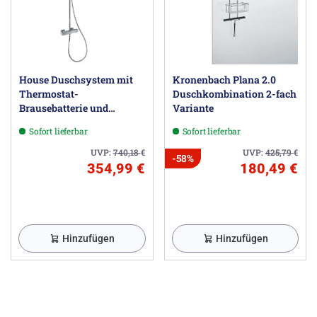
House Duschsystem mit
Kronenbach Plana 2.0
Thermostat-
Duschkombination 2-fach
Brausebatterie und
Variante
Kopfbrause eckig, Aufputz
Sofort lieferbar
Sofort lieferbar
UVP:
740,18
€
UVP:
425,79
€
-58%
354,99 €
180,49 €
Hinzufügen
Hinzufügen