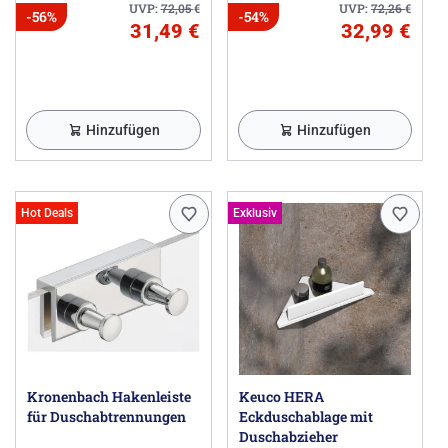
UVP:
72,05
€
UVP:
72,26
€
-56%
-54%
31,49 €
32,99 €
Hinzufügen
Hinzufügen
Hot Deals
Exklusiv
Kronenbach Hakenleiste
Keuco HERA
für Duschabtrennungen
Eckduschablage mit
Duschabzieher