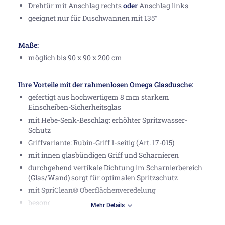
Drehtür mit Anschlag rechts
oder
Anschlag links
geeignet nur für Duschwannen mit 135°
Maße:
möglich bis 90 x 90 x 200 cm
Ihre Vorteile mit der rahmenlosen Omega Glasdusche:
gefertigt aus hochwertigem 8 mm starkem
Einscheiben-Sicherheitsglas
mit Hebe-Senk-Beschlag: erhöhter Spritzwasser-
Schutz
Griffvariante: Rubin-Griff 1-seitig (Art. 17-015)
mit innen glasbündigen Griff und Scharnieren
durchgehend vertikale Dichtung im Scharnierbereich
(Glas/Wand) sorgt für optimalen Spritzschutz
mit SpriClean® Oberflächenveredelung
besonders als bodengleiche Dusche geeignet
Mehr Details
Sprinz-Qualität: Mehr als 125 Jahre "Made in