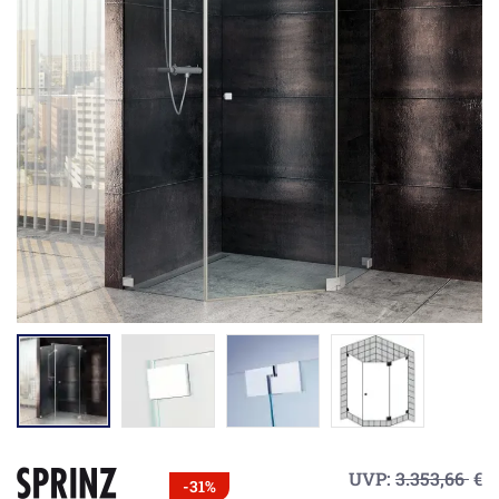
UVP:
3.353,66
€
-31%