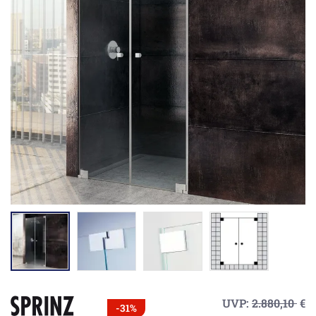
UVP:
2.880,10
€
-31%