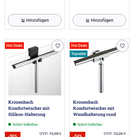
Hinzufügen
Hinzufügen
Hot Deals
Hot Deals
Topseller
Kronenbach
Kronenbach
Komfortwischer mit
Komfortwischer mit
Silikon-Halterung
Wandhalterung rund
Sofort lieferbar
Sofort lieferbar
UVP:
72,05
€
UVP:
72,26
€
-56%
-54%