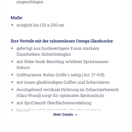
angeschlagen
Maße:
möglich bis 120 x 200 cm
Ihre Vorteile mit der rahmenlosen Omega Glasdusche:
gefertigt aus hochwertigem 8 mm starkem
Einscheiben-Sicherheitsglas
mit Hebe-Senk-Beschlag: erhöhter Spritzwasser-
Schutz
Griffvariante: Rubin-Griffe 1-seitig (Art. 17-015)
mit innen glasbündigen Griffen und Scharnieren
durchgehend vertikale Dichtung im Scharnierbereich
(Glas/Wand) sorgt für optimalen Spritzschutz
mit SpriClean® Oberflächenveredelung
besonders als bodengleiche Dusche geeignet
Mehr Details
Sprinz-Qualität: Mehr als 125 Jahre "Made in
Germany"