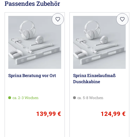
Passendes Zubehör
Achtung! Duschkabine ist nur bundesweit
für das
Festland
lieferbar und nur inkl. Aufmaß und Montage
bestellbar!
Hinweis für Duschabtrennungen
(?)
Herstellerinformationen
Joh. Sprinz GmbH & Co. KG, Lagerstr. 13, 88287
Grünkraut-Gullen DE, info@sprinz.eu
Sprinz Beratung vor Ort
Sprinz Einzelaufmaß
Duschkabine
ca. 2-3 Wochen
ca. 5-8 Wochen
139,99 €
124,99 €