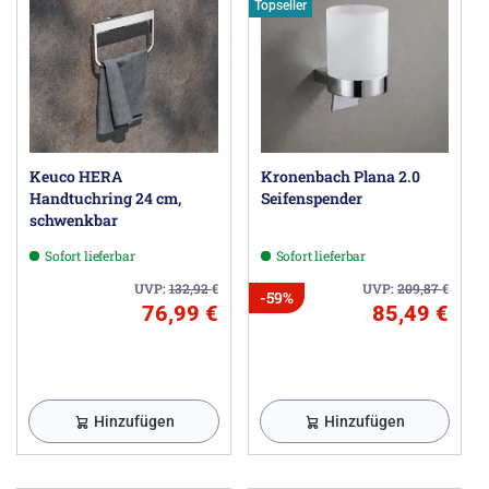
Topseller
Keuco HERA
Kronenbach Plana 2.0
Handtuchring 24 cm,
Seifenspender
schwenkbar
Sofort lieferbar
Sofort lieferbar
UVP:
132,92
€
UVP:
209,87
€
-59%
76,99 €
85,49 €
Hinzufügen
Hinzufügen