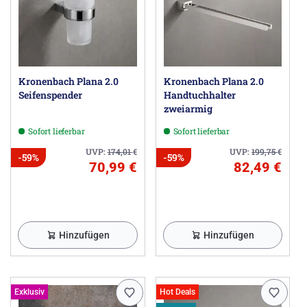
Kronenbach Plana 2.0
Kronenbach Plana 2.0
Seifenspender
Handtuchhalter
zweiarmig
Sofort lieferbar
Sofort lieferbar
UVP:
174,01
€
UVP:
199,75
€
-59%
-59%
70,99 €
82,49 €
Hinzufügen
Hinzufügen
Exklusiv
Hot Deals