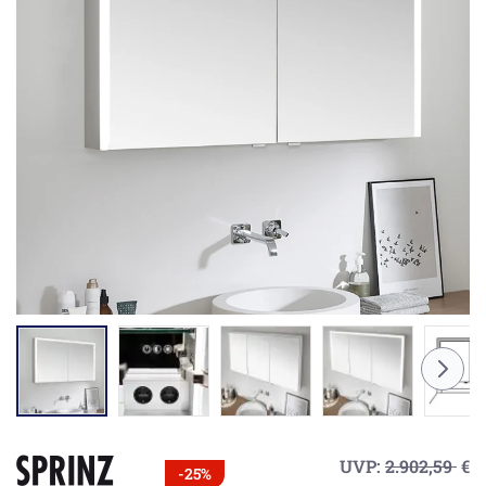
UVP:
2.902,59
€
-25%