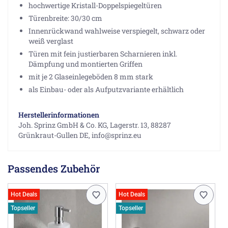
hochwertige Kristall-Doppelspiegeltüren
Türenbreite: 30/30 cm
Innenrückwand wahlweise verspiegelt, schwarz oder
weiß verglast
Türen mit fein justierbaren Scharnieren inkl.
Dämpfung und montierten Griffen
mit je 2 Glaseinlegeböden 8 mm stark
als Einbau- oder als Aufputzvariante erhältlich
Herstellerinformationen
Joh. Sprinz GmbH & Co. KG, Lagerstr. 13, 88287
Grünkraut-Gullen DE, info@sprinz.eu
Passendes Zubehör
Hot Deals
Hot Deals
Topseller
Topseller