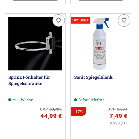
Hot Deals
Sprinz Fönhalter für
Sanit SpiegelBlank
Spiegelschränke
ca. 1 Woche
Sofort lieferbar
UVP:
63,72
€
UVP:
9,00
€
-17%
44,99 €
7,49 €
9,99 € / 1 l