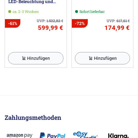
LED-Beleuchtung und
Antibeschlag
ca. 2-3 Wochen
Sofort lieferbar
UVP:
1.532,82
€
UVP:
617,61
€
-61%
-72%
599,99 €
174,99 €
Hinzufügen
Hinzufügen
Zahlungsmethoden