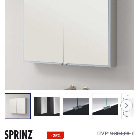
UVP:
2.304,08
€
-25%