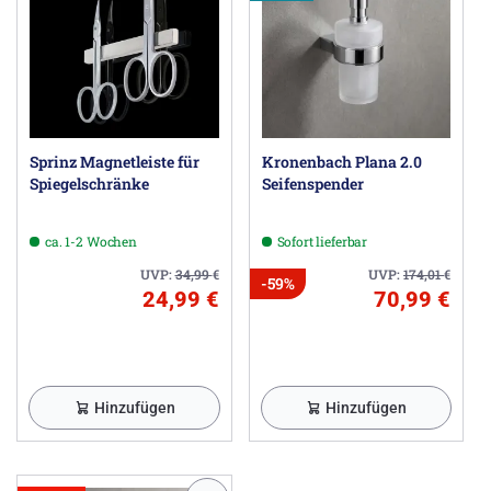
Sprinz Magnetleiste für
Kronenbach Plana 2.0
Spiegelschränke
Seifenspender
ca. 1-2 Wochen
Sofort lieferbar
UVP:
34,99
€
UVP:
174,01
€
-59%
24,99 €
70,99 €
Hinzufügen
Hinzufügen