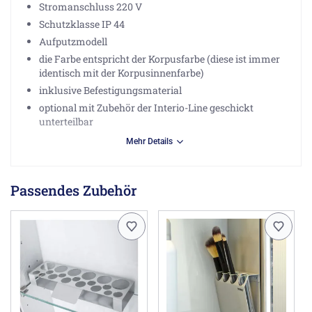
Stromanschluss 220 V
Schutzklasse IP 44
Aufputzmodell
die Farbe entspricht der Korpusfarbe (diese ist immer
identisch mit der Korpusinnenfarbe)
inklusive Befestigungsmaterial
optional mit Zubehör der Interio-Line geschickt
unterteilbar
Mehr Details
Herstellerinformationen
Joh. Sprinz GmbH & Co. KG, Lagerstr. 13, 88287
Grünkraut-Gullen DE, info@sprinz.eu
Passendes Zubehör