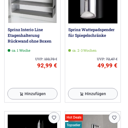
Sprinz Interio Line
Sprinz Wattepadspender
Etagenhalterung
für Spiegelschränke
Rückwand ohne Boxen
ca. 1 Woche
ca. 2-3 Wochen
UVP:
133,70
€
UVP:
72,47
€
92,99 €
49,99 €
Hinzufügen
Hinzufügen
Hot Deals
Topseller