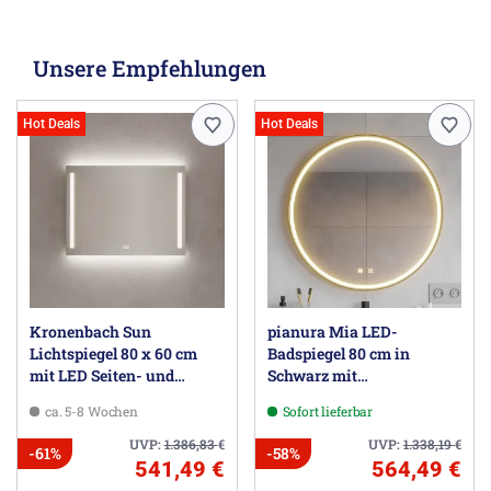
Unsere Empfehlungen
Hot Deals
Hot Deals
Kronenbach Sun
pianura Mia LED-
Lichtspiegel 80 x 60 cm
Badspiegel 80 cm in
mit LED Seiten- und
Schwarz mit
Hintergrundbeleuchtung
Spiegelheizung für
ca. 5-8 Wochen
Sofort lieferbar
behagliches Licht im Bad
UVP:
1.386,83
€
UVP:
1.338,19
€
-61%
-58%
541,49 €
564,49 €