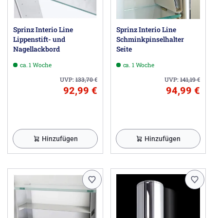
Sprinz Interio Line
Sprinz Interio Line
Lippenstift- und
Schminkpinselhalter
Nagellackbord
Seite
ca. 1 Woche
ca. 1 Woche
UVP:
133,70
€
UVP:
141,19
€
92,99 €
94,99 €
Hinzufügen
Hinzufügen