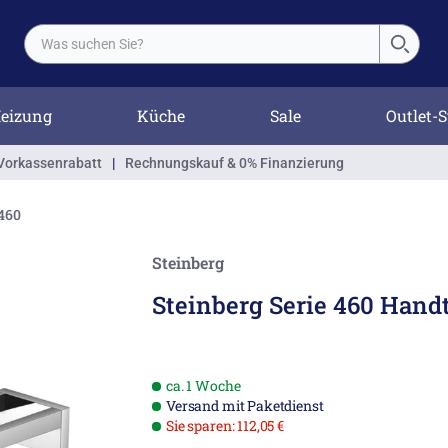
eizung
Küche
Sale
Outlet-S
Vorkassenrabatt
|
Rechnungskauf & 0% Finanzierung
 460
Steinberg
Steinberg Serie 460 Hand
ca. 1 Woche
Versand mit Paketdienst
Sie sparen: 112,05 €