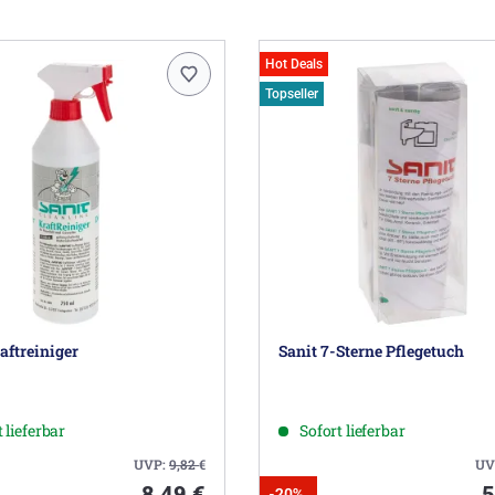
Hot Deals
Topseller
aftreiniger
Sanit 7-Sterne Pflegetuch
 lieferbar
Sofort lieferbar
UVP:
9,82
€
UV
8,49 €
5
-20%