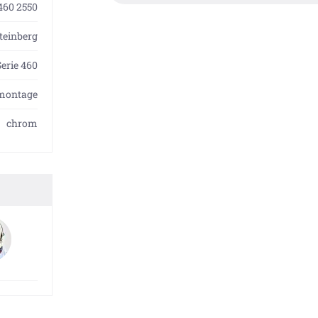
460 2550
teinberg
Serie 460
montage
chrom