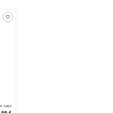
P:
7,50
€
,99 €