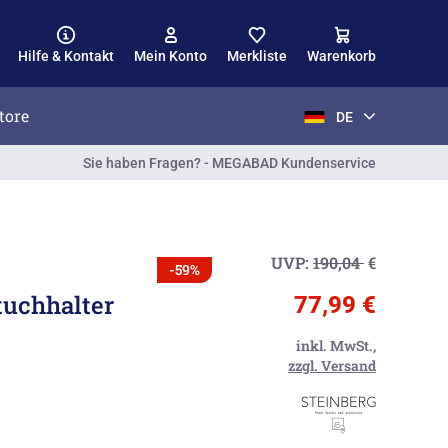
Hilfe & Kontakt
Mein Konto
Merkliste
Warenkorb
tore
DE
Sie haben Fragen? - MEGABAD Kundenservice
UVP:
190,04
€
-59%
tuchhalter
77,99 €
inkl. MwSt.,
zzgl. Versand