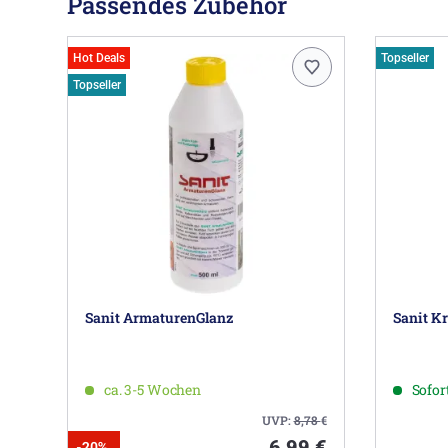
Passendes Zubehör
Hot Deals
Topseller
Topseller
Sanit ArmaturenGlanz
Sanit Kr
ca. 3-5 Wochen
Sofort
UVP:
8,78
€
6,99 €
-20%