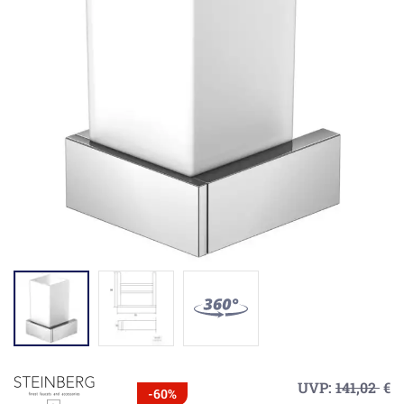
UVP:
141,02
€
-60%