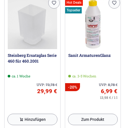
Hot Deals
Topseller
Steinberg Ersatzglas Serie
Sanit ArmaturenGlanz
460 für 460.2001
ca. 1 Woche
ca. 3-5 Wochen
UVP:
73,78
€
UVP:
8,78
€
-20%
29,99 €
6,99 €
13,98 € / 1 l
Hinzufügen
Zum Produkt