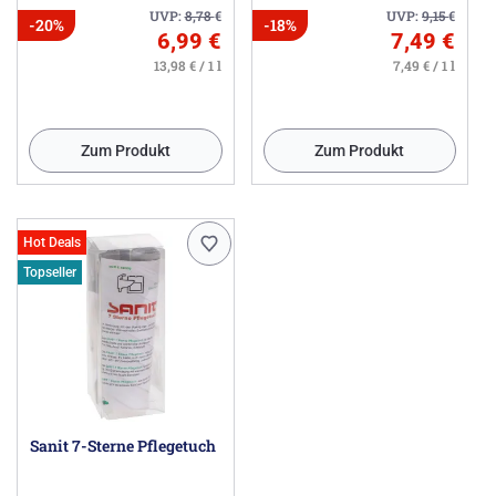
UVP:
8,78
€
UVP:
9,15
€
-20%
-18%
6,99 €
7,49 €
13,98 € / 1 l
7,49 € / 1 l
Zum Produkt
Zum Produkt
Hot Deals
Topseller
Sanit 7-Sterne Pflegetuch