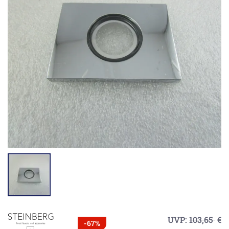
UVP:
103,65
€
-67%