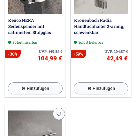
Keuco HERA
Kronenbach Radia
Seifenspender mit
Handtuchhalter 2-armig,
satiniertem Stülpglas
schwenkbar
Sofort lieferbar
Sofort lieferbar
UVP:
149,82
€
UVP:
104,87
€
-30%
-59%
104,99 €
42,49 €
Hinzufügen
Hinzufügen