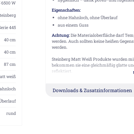
5 6500 W
Eigenschaften:
teinberg
ohne Hahnloch, ohne Überlauf
aus einem Guss
Serie 445
Achtung:
Die Materialoberfläche darf Temp
40 cm
werden. Auch sollten keine heißen Gegenst
werden.
40 cm
Steinberg Matt Weiß Produkte wurden mit
87 cm
bekommen sie eine gleichmäßig glatte und 
reflektiert.
att weiß
Herstellerinformationen
ahnloch
Downloads & Zusatzinformationen
Steinberg GmbH, Schiess-Straße 30, 40549
Überlauf
rund