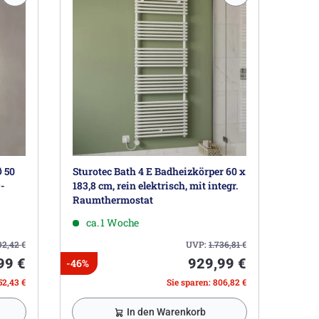
 50
Sturotec Bath 4 E Badheizkörper 60 x
-
183,8 cm, rein elektrisch, mit integr.
Raumthermostat
ca. 1 Woche
92,42
€
UVP:
1.736,81
€
99 €
929,99 €
-46%
52,43 €
Sie sparen: 806,82 €
In den Warenkorb