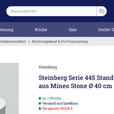
eizung
Küche
Sale
Outlet-S
Vorkassenrabatt
|
Rechnungskauf & 0% Finanzierung
Steinberg
Steinberg Serie 445 Stan
aus Mineo Stone Ø 40 cm
ca. 1 Woche
Versand mit Spedition
Sie sparen: 965,51 €