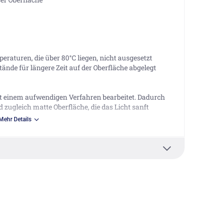
eraturen, die über 80°C liegen, nicht ausgesetzt
ände für längere Zeit auf der Oberfläche abgelegt
 einem aufwendigen Verfahren bearbeitet. Dadurch
zugleich matte Oberfläche, die das Licht sanft
Mehr Details
 Düsseldorf DE, info@steinberg-armaturen.de