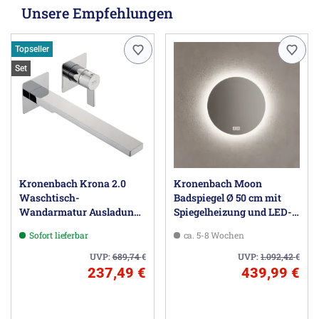
Unsere Empfehlungen
Topseller
Set
Kronenbach Krona 2.0
Kronenbach Moon
Waschtisch-
Badspiegel Ø 50 cm mit
Wandarmatur Ausladung
Spiegelheizung und LED-
24 cm inkl. Grundkörper
Treiber
Sofort lieferbar
ca. 5-8 Wochen
UVP:
689,74
€
UVP:
1.092,42
€
237,49 €
439,99 €