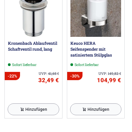
Kronenbach Ablaufventil
Keuco HERA
Schaftventil rund, lang
Seifenspender mit
satiniertem Stülpglas
Sofort lieferbar
Sofort lieferbar
UVP:
41,65
€
UVP:
149,82
€
-22%
-30%
32,49 €
104,99 €
Hinzufügen
Hinzufügen