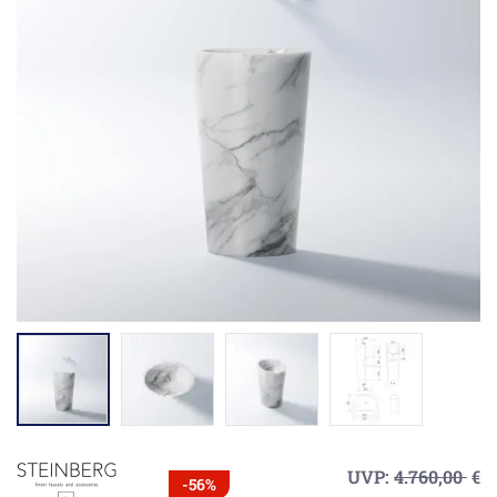
UVP:
4.760,00
€
-56%