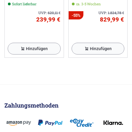
Ausladung 24 cm inkl.
Dimmfunktion
Sofort lieferbar
ca. 3-5 Wochen
Grundkörper
UVP:
620,11
€
UVP:
1.824,78
€
-55%
239,99 €
829,99 €
Hinzufügen
Hinzufügen
Zahlungsmethoden