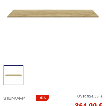
UVP:
924,55
€
-61%
364,99 €