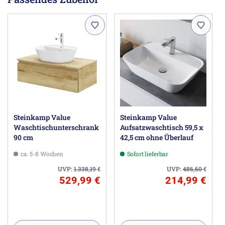
Steinkamp Value
Steinkamp Value
Waschtischunterschrank
Aufsatzwaschtisch 59,5 x
90 cm
42,5 cm ohne Überlauf
ca. 5-8 Wochen
Sofort lieferbar
UVP:
1.338,19
€
UVP:
486,60
€
529,99 €
214,99 €