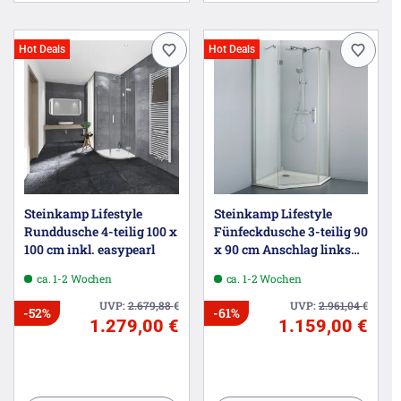
Hot Deals
Hot Deals
Steinkamp Lifestyle
Steinkamp Lifestyle
Runddusche 4-teilig 100 x
Fünfeckdusche 3-teilig 90
100 cm inkl. easypearl
x 90 cm Anschlag links
inkl. easypearl
ca. 1-2 Wochen
ca. 1-2 Wochen
UVP:
2.679,88
€
UVP:
2.961,04
€
-52%
-61%
1.279,00 €
1.159,00 €