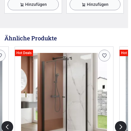
Hinzufügen
Hinzufügen
Ähnliche Produkte
Hot Deals
Hot D