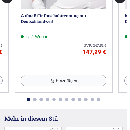
Aufmaß für Duschabtrennung nur
Mo
Deutschlandweit
De
ca. 1 Woche
0
€
UVP:
247,52
€
€
147,99 €
Hinzufügen
Mehr in diesem Stil