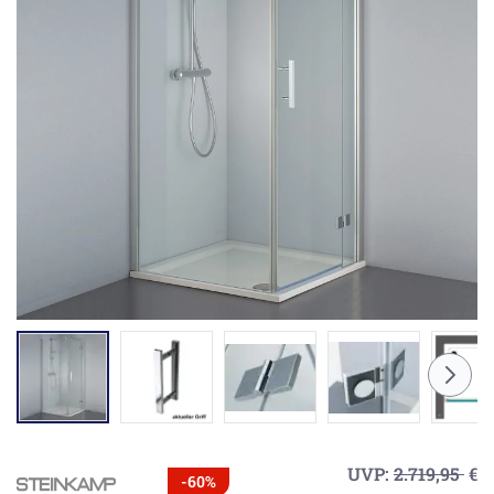
UVP:
2.719,95
€
-60%