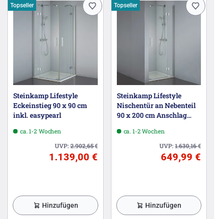
Topseller
Topseller
Steinkamp Lifestyle
Steinkamp Lifestyle
Eckeinstieg 90 x 90 cm
Nischentür an Nebenteil
inkl. easypearl
90 x 200 cm Anschlag
rechts inkl. easypearl
ca. 1-2 Wochen
ca. 1-2 Wochen
UVP:
2.902,65
€
UVP:
1.630,16
€
1.139,00 €
649,99 €
Hinzufügen
Hinzufügen