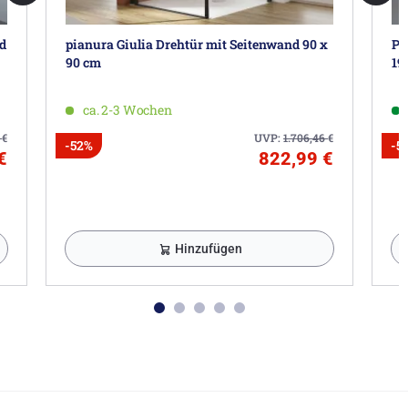
nd
pianura Giulia Drehtür mit Seitenwand 90 x
Pl
90 cm
19
ca. 2-3 Wochen
0
€
UVP:
1.706,46
€
-52%
-5
€
822,99 €
Hinzufügen