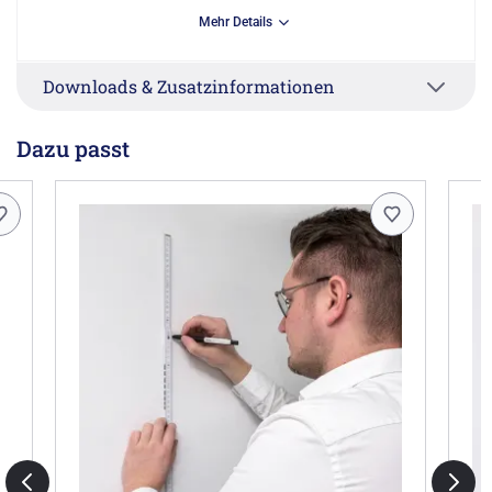
Mehr Details
Herstellerinformationen
MEGABAD GmbH, Heisenbergstr.19a, 50169 Kerpen DE,
Downloads & Zusatzinformationen
info@megabad.de
Dazu passt