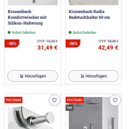
Kronenbach
Kronenbach Radia
Komfortwischer mit
Badetuchhalter 60 cm
Silikon-Halterung
Sofort lieferbar
Sofort lieferbar
UVP:
72,05
€
UVP:
95,55
€
-56%
-56%
31,49 €
42,49 €
Hinzufügen
Hinzufügen
Hot Deals
Hot Deals
Set