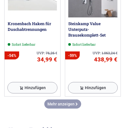
Kronenbach Haken für
Steinkamp Value
Duschabtrennungen
Unterputz-
Brausekomplett-Set
Sofort lieferbar
Sofort lieferbar
UVP:
76,26
€
UVP:
1.063,24
€
-54%
-59%
34,99 €
438,99 €
Hinzufügen
Hinzufügen
Mehr anzeigen