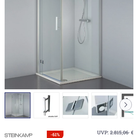
UVP:
2.815,06
€
-61%