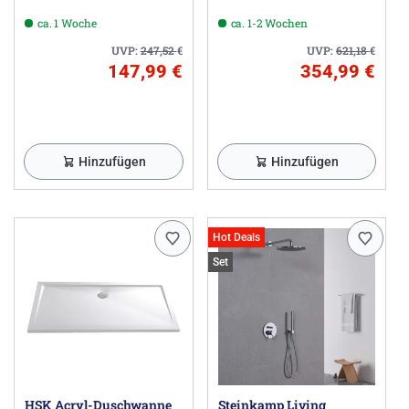
ca. 1 Woche
ca. 1-2 Wochen
UVP:
247,52
€
UVP:
621,18
€
147,99 €
354,99 €
Hinzufügen
Hinzufügen
Hot Deals
Set
HSK Acryl-Duschwanne
Steinkamp Living