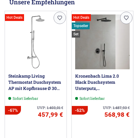
Unsere Empfehlungen
Hot Deals
Hot Deals
Topseller
Set
Steinkamp Living
Kronenbach Lima 2.0
Thermostat Duschsystem
Black Duschsystem
AP mit Kopfbrause Ø 30
Unterputz,
cm und Stabhandbrause,
Einhebelmischer mit
Sofort lieferbar
Sofort lieferbar
Höhenverstellbar
Umsteller, rund
UVP:
1.403,01
€
UVP:
1.487,93
€
-67%
-62%
457,99 €
568,98 €