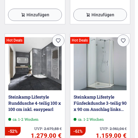
Hinzufügen
Hinzufügen
Hot Deals
Hot Deals
Steinkamp Lifestyle
Steinkamp Lifestyle
Runddusche 4-teilig 100 x
Fünfeckdusche 3-teilig 90
100 cm inkl. easypearl
x 90 cm Anschlag links
inkl. easypearl
ca. 1-2 Wochen
ca. 1-2 Wochen
UVP:
2.679,88
€
UVP:
2.961,04
€
-52%
-61%
1.279,00 €
1.159,00 €