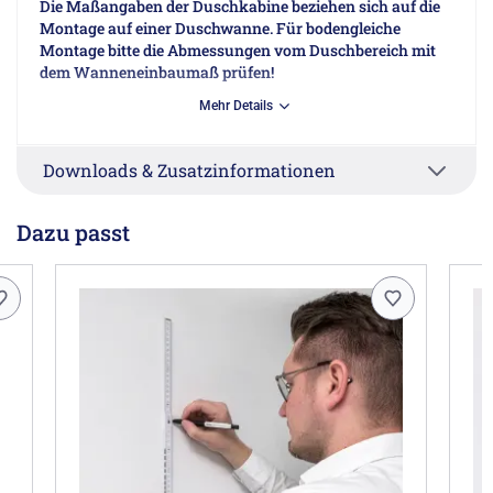
Die Maßangaben der Duschkabine beziehen sich auf die
Montage auf einer Duschwanne. Für bodengleiche
Montage bitte die Abmessungen vom Duschbereich mit
dem Wanneneinbaumaß prüfen!
Mehr Details
Herstellerinformationen
MEGABAD GmbH, Heisenbergstr.19a, 50169 Kerpen DE,
Downloads & Zusatzinformationen
info@megabad.de
Dazu passt