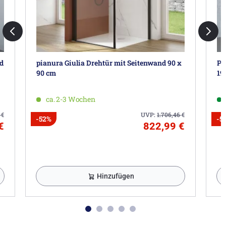
nd
pianura Giulia Drehtür mit Seitenwand 90 x
Pl
90 cm
19
ca. 2-3 Wochen
0
€
UVP:
1.706,46
€
-52%
-5
€
822,99 €
Hinzufügen