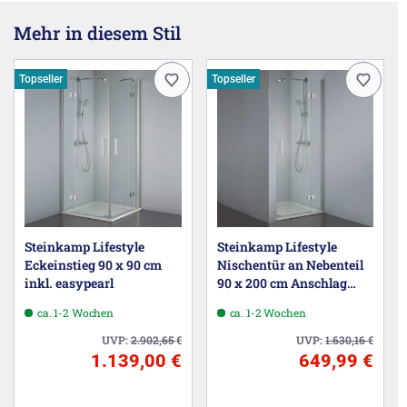
Mehr in diesem Stil
Topseller
Topseller
Steinkamp Lifestyle
Steinkamp Lifestyle
Eckeinstieg 90 x 90 cm
Nischentür an Nebenteil
inkl. easypearl
90 x 200 cm Anschlag
rechts inkl. easypearl
ca. 1-2 Wochen
ca. 1-2 Wochen
UVP:
2.902,65
€
UVP:
1.630,16
€
1.139,00 €
649,99 €