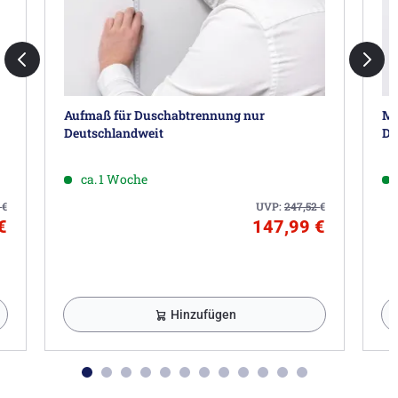
Aufmaß für Duschabtrennung nur
Mo
Deutschlandweit
De
ca. 1 Woche
0
€
UVP:
247,52
€
€
147,99 €
Hinzufügen