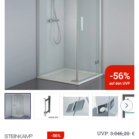
-56%
auf den UVP
UVP:
3.046,20
€
-56%