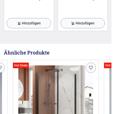
Hinzufügen
Hinzufügen
Ähnliche Produkte
Hot Deals
Hot D