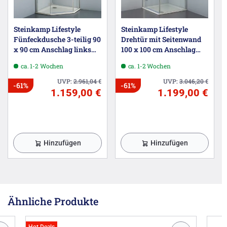
Steinkamp Lifestyle
Steinkamp Lifestyle
Fünfeckdusche 3-teilig 90
Drehtür mit Seitenwand
x 90 cm Anschlag links
100 x 100 cm Anschlag
inkl. easypearl
links inkl. easypearl
ca. 1-2 Wochen
ca. 1-2 Wochen
UVP:
2.961,04
€
UVP:
3.046,20
€
-61%
-61%
1.159,00 €
1.199,00 €
Hinzufügen
Hinzufügen
Ähnliche Produkte