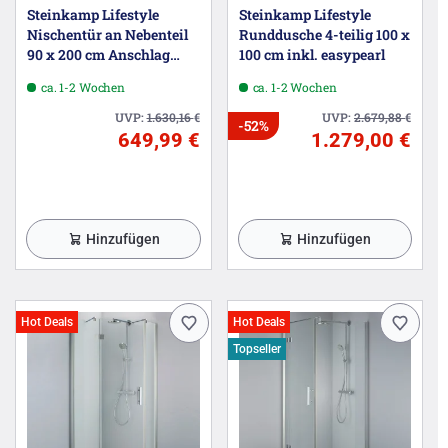
Steinkamp Lifestyle
Steinkamp Lifestyle
Nischentür an Nebenteil
Runddusche 4-teilig 100 x
90 x 200 cm Anschlag
100 cm inkl. easypearl
rechts inkl. easypearl
ca. 1-2 Wochen
ca. 1-2 Wochen
UVP:
1.630,16
€
UVP:
2.679,88
€
-52%
649,99 €
1.279,00 €
Hinzufügen
Hinzufügen
Hot Deals
Hot Deals
Topseller