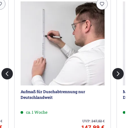
Aufmaß für Duschabtrennung nur
Mo
Deutschlandweit
De
ca. 1 Woche
0
€
UVP:
247,52
€
€
147,99 €