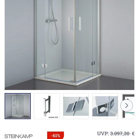
UVP:
3.097,30
€
-61%