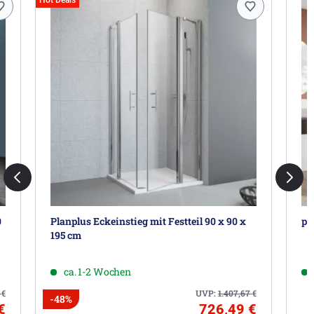
Hot Deals
0
Planplus Eckeinstieg mit Festteil 90 x 90 x
pi
195 cm
ca. 1-2 Wochen
5
€
UVP:
1.407,67
€
-48%
€
726,49 €