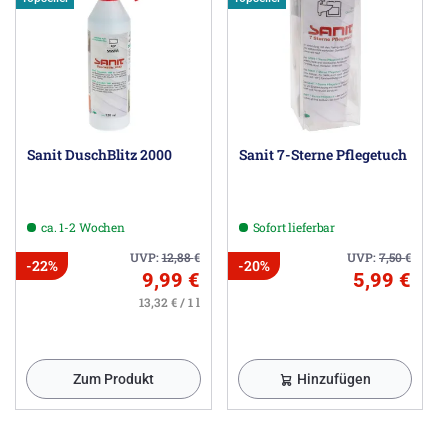
Sanit DuschBlitz 2000
Sanit 7-Sterne Pflegetuch
ca. 1-2 Wochen
Sofort lieferbar
UVP:
12,88
€
UVP:
7,50
€
-22%
-20%
9,99 €
5,99 €
13,32 € / 1 l
Zum Produkt
Hinzufügen