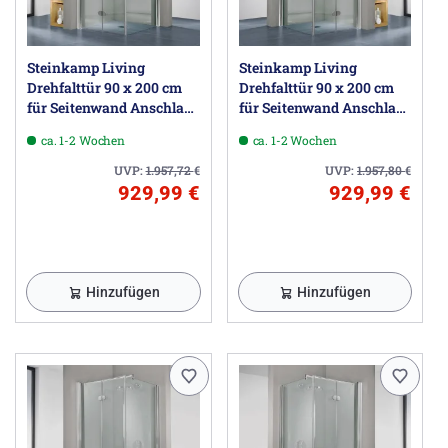
Steinkamp Living
Steinkamp Living
Drehfalttür 90 x 200 cm
Drehfalttür 90 x 200 cm
für Seitenwand Anschlag
für Seitenwand Anschlag
links inkl. easypearl,
rechts inkl. easypearl,
ca. 1-2 Wochen
ca. 1-2 Wochen
mittig mattiert
mittig mattiert
UVP:
1.957,72
€
UVP:
1.957,80
€
929,99 €
929,99 €
Hinzufügen
Hinzufügen