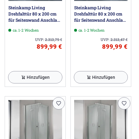
Steinkamp Living
Steinkamp Living
Drehfalttür 80 x 200 cm
Drehfalttür 80 x 200 cm
für Seitenwand Anschlag
für Seitenwand Anschlag
links inkl. easypearl,
rechts inkl. easypearl,
ca. 1-2 Wochen
ca. 1-2 Wochen
mittig mattiert
mittig mattiert
UVP:
2.313,79
€
UVP:
2.313,47
€
899,99 €
899,99 €
Hinzufügen
Hinzufügen