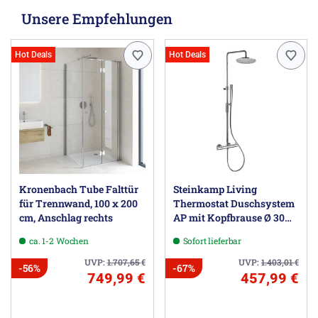
Unsere Empfehlungen
Hot Deals
Hot Deals
Kronenbach Tube Falttür
Steinkamp Living
für Trennwand, 100 x 200
Thermostat Duschsystem
cm, Anschlag rechts
AP mit Kopfbrause Ø 30
cm und Stabhandbrause,
ca. 1-2 Wochen
Sofort lieferbar
Höhenverstellbar
UVP:
1.707,65
€
UVP:
1.403,01
€
-56%
-67%
749,99 €
457,99 €