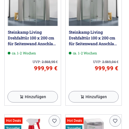
Steinkamp Living
Steinkamp Living
Drehfalttür 100 x 200 cm
Drehfalttür 100 x 200 cm
für Seitenwand Anschlag
für Seitenwand Anschlag
links inkl. easypearl,
rechts inkl. easypearl,
ca. 1-2 Wochen
ca. 1-2 Wochen
mittig mattiert
mittig mattiert
UVP:
2.568,95
€
UVP:
2.569,04
€
999,99 €
999,99 €
Hinzufügen
Hinzufügen
Hot Deals
Hot Deals
Topseller
Topseller