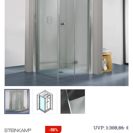
UVP:
1.308,86
€
-58%