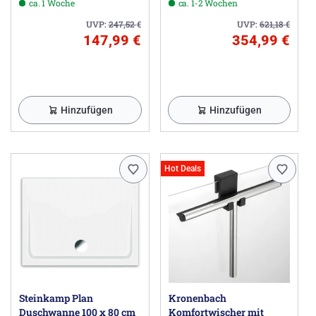
ca. 1 Woche
ca. 1-2 Wochen
UVP:
247,52
€
UVP:
621,18
€
147,99 €
354,99 €
Hinzufügen
Hinzufügen
Hot Deals
Steinkamp Plan
Kronenbach
Duschwanne 100 x 80 cm
Komfortwischer mit