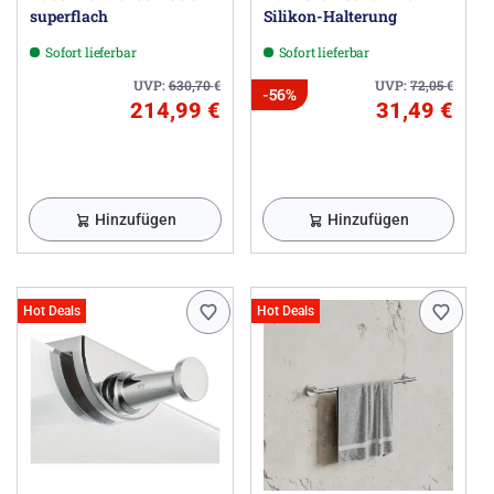
superflach
Silikon-Halterung
Sofort lieferbar
Sofort lieferbar
UVP:
630,70
€
UVP:
72,05
€
-56%
214,99 €
31,49 €
Hinzufügen
Hinzufügen
Hot Deals
Hot Deals