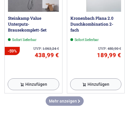
Steinkamp Value
Kronenbach Plana 2.0
Unterputz-
Duschkombination 2-
Brausekomplett-Set
fach
Sofort lieferbar
Sofort lieferbar
UVP:
1.063,24
€
UVP:
450,90
€
-59%
438,99 €
189,99 €
Hinzufügen
Hinzufügen
Mehr anzeigen