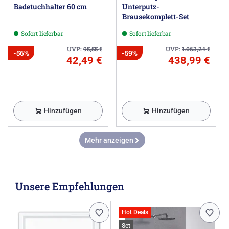
Badetuchhalter 60 cm
Unterputz-
Brausekomplett-Set
Sofort lieferbar
Sofort lieferbar
UVP:
95,55
€
UVP:
1.063,24
€
-56%
-59%
42,49 €
438,99 €
Hinzufügen
Hinzufügen
Mehr anzeigen
Unsere Empfehlungen
Hot Deals
Set