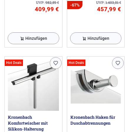
UVP:
982,59
€
UVP:
1.403,01
€
-67%
409,99 €
457,99 €
Hinzufügen
Hinzufügen
Hot Deals
Hot Deals
Kronenbach
Kronenbach Haken für
Komfortwischer mit
Duschabtrennungen
Silikon-Halterung