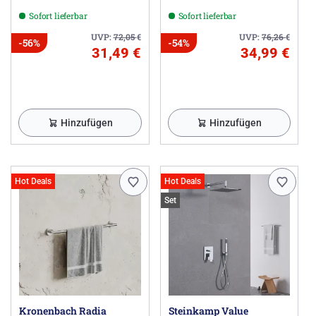
Sofort lieferbar
Sofort lieferbar
UVP:
72,05
€
UVP:
76,26
€
-56%
-54%
31,49 €
34,99 €
Hinzufügen
Hinzufügen
Hot Deals
Hot Deals
Set
Kronenbach Radia
Steinkamp Value