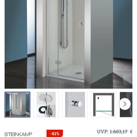
UVP:
1.603,17
€
-61%