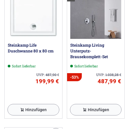
Steinkamp Life
Steinkamp Living
Duschwanne 80 x 80 cm
Unterputz-
Brausekomplett-Set
Sofort lieferbar
Sofort lieferbar
UVP:
487,90
€
UVP:
1.038,28
€
-53%
199,99 €
487,99 €
Hinzufügen
Hinzufügen