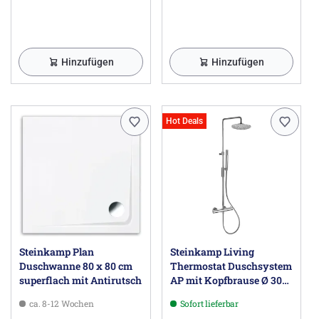
Hinzufügen
Hinzufügen
Hot Deals
Steinkamp Plan
Steinkamp Living
Duschwanne 80 x 80 cm
Thermostat Duschsystem
superflach mit Antirutsch
AP mit Kopfbrause Ø 30
cm und Stabhandbrause,
ca. 8-12 Wochen
Sofort lieferbar
Höhenverstellbar