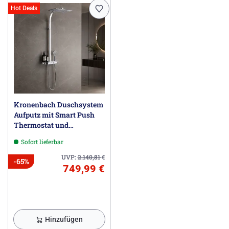
Hot Deals
Kronenbach Duschsystem
Aufputz mit Smart Push
Thermostat und
Glasablage
Sofort lieferbar
UVP:
2.140,81
€
-65%
749,99 €
Hinzufügen