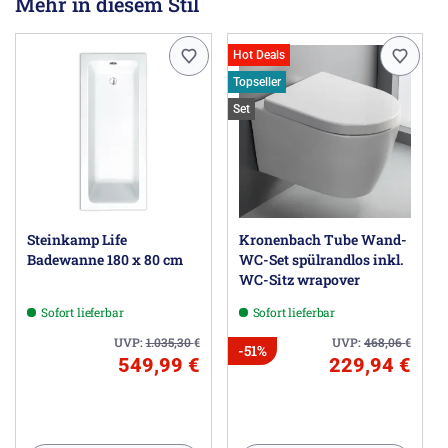
Mehr in diesem Stil
Hot Deals
Topseller
Set
Steinkamp Life
Kronenbach Tube Wand-
Badewanne 180 x 80 cm
WC-Set spülrandlos inkl.
WC-Sitz wrapover
Sofort lieferbar
Sofort lieferbar
UVP:
1.035,30
€
UVP:
468,06
€
-51%
549,99 €
229,94 €