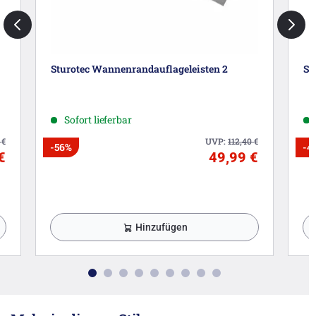
Sturotec Wannenrandauflageleisten 2
St
Sofort lieferbar
4
€
UVP:
112,40
€
-56%
-4
€
49,99 €
Hinzufügen