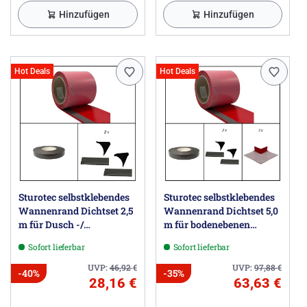
Hinzufügen
Hinzufügen
Hot Deals
Hot Deals
Sturotec selbstklebendes
Sturotec selbstklebendes
Wannenrand Dichtset 2,5
Wannenrand Dichtset 5,0
m für Dusch -/
m für bodenebenen
Badewanne
Einbau der Dusch -/
Sofort lieferbar
Sofort lieferbar
Badewanne,
UVP:
46,92
€
UVP:
97,88
€
-40%
-35%
28,16 €
63,63 €