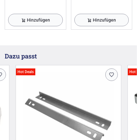
Hinzufügen
Hinzufügen
Dazu passt
Hot Deals
Hot D