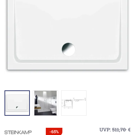
UVP:
511,70
€
-65%