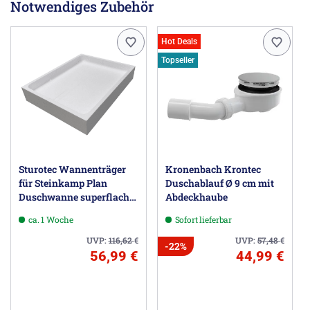
Notwendiges Zubehör
Material: hochwertiges Sanitäracryl, GFK-Verstärkt
Ablaufloch Ø 9 cm
Hot Deals
Herstellerinformationen
Topseller
MEGABAD GmbH, Heisenbergstr.19a, 50169 Kerpen DE,
info@megabad.de
Sturotec Wannenträger
Kronenbach Krontec
für Steinkamp Plan
Duschablauf Ø 9 cm mit
Duschwanne superflach
Abdeckhaube
90 x 75 cm
ca. 1 Woche
Sofort lieferbar
UVP:
116,62
€
UVP:
57,48
€
-22%
56,99 €
44,99 €