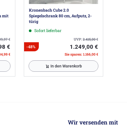
Kronenbach Cube 2.0
m mit
Spiegelschrank 80 cm, Aufputz, 2-
türig
Sofort lieferbar
89,97
€
UVP:
2.415,00
€
98 €
1.249,00 €
-48%
34,99 €
Sie sparen: 1.166,00 €
In den Warenkorb
Wir versenden mit