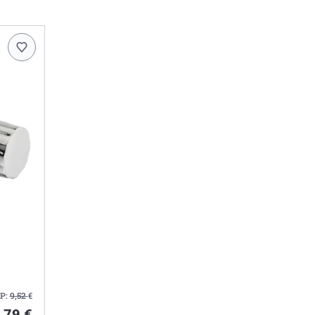
P:
9,52
€
,79 €