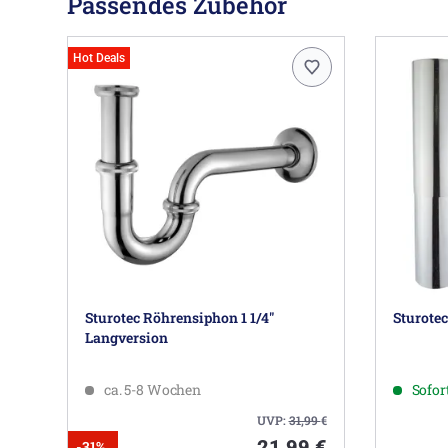
Passendes Zubehör
Hot Deals
Sturotec Röhrensiphon 1 1/4"
Sturotec
Langversion
ca. 5-8 Wochen
Sofort
UVP:
31,99
€
21,99 €
-31%