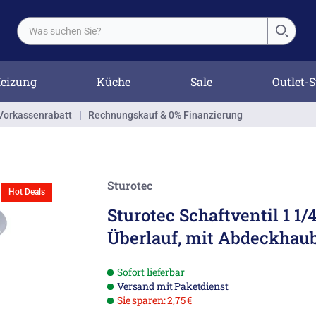
eizung
Küche
Sale
Outlet-S
Vorkassenrabatt
|
Rechnungskauf & 0% Finanzierung
Sturotec
Hot Deals
Sturotec Schaftventil 1 1/
Überlauf, mit Abdeckhau
Sofort lieferbar
Versand mit Paketdienst
Sie sparen: 2,75 €