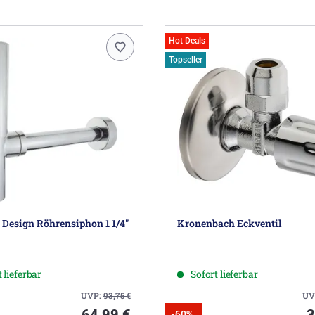
Hot Deals
Topseller
 Design Röhrensiphon 1 1/4"
Kronenbach Eckventil
 lieferbar
Sofort lieferbar
UVP:
93,75
€
UV
64,99 €
3
-60%