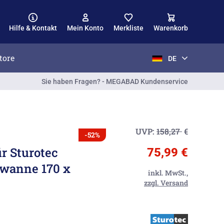
Hilfe & Kontakt
Mein Konto
Merkliste
Warenkorb
tore
DE
Sie haben Fragen? - MEGABAD Kundenservice
UVP:
158,27
€
-52%
r Sturotec
75,99 €
wanne 170 x
inkl. MwSt.,
zzgl. Versand