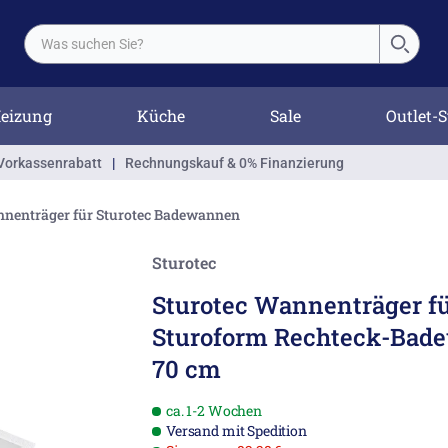
eizung
Küche
Sale
Outlet-S
Vorkassenrabatt
|
Rechnungskauf & 0% Finanzierung
nenträger für Sturotec Badewannen
Sturotec
Sturotec Wannenträger fü
Sturoform Rechteck-Bade
70 cm
ca. 1-2 Wochen
Versand mit Spedition