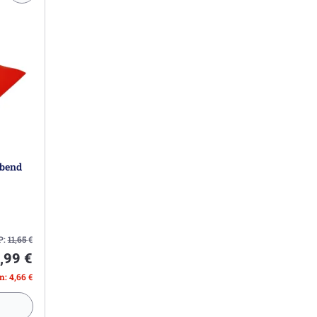
ebend
P:
11,65
€
,99 €
n: 4,66 €