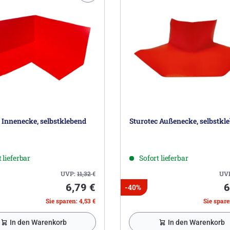
 Innenecke, selbstklebend
Sturotec Außenecke, selbstkl
 lieferbar
Sofort lieferbar
UVP:
11,32
€
UV
6,79 €
6
-40%
Sie sparen: 4,53 €
Sie spare
In den Warenkorb
In den Warenkorb