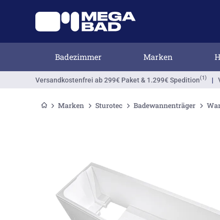
Badezimmer
Marken
H
(1)
Versandkostenfrei
ab 299€ Paket & 1.299€ Spedition
|
Marken
Sturotec
Badewannenträger
Wan