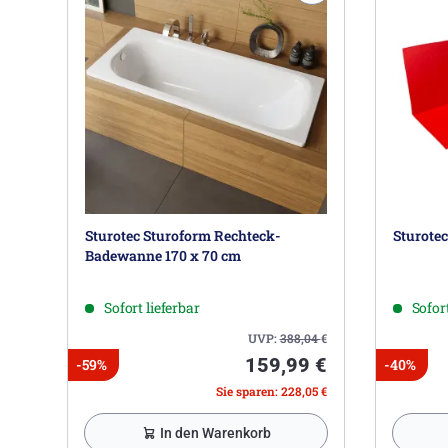
Sturotec Sturoform Rechteck-
Sturotec
Badewanne 170 x 70 cm
Sofort lieferbar
Sofort
UVP:
388,04
€
159,99 €
-59%
-40%
Sie sparen: 228,05 €
In den Warenkorb