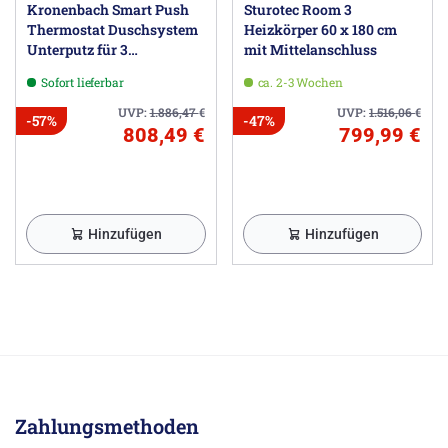
Kronenbach Smart Push
Sturotec Room 3
Thermostat Duschsystem
Heizkörper 60 x 180 cm
Unterputz für 3
mit Mittelanschluss
Verbraucher, eckig
Sofort lieferbar
ca. 2-3 Wochen
UVP:
1.886,47
€
UVP:
1.516,06
€
-57%
-47%
808,49 €
799,99 €
Hinzufügen
Hinzufügen
Zahlungsmethoden