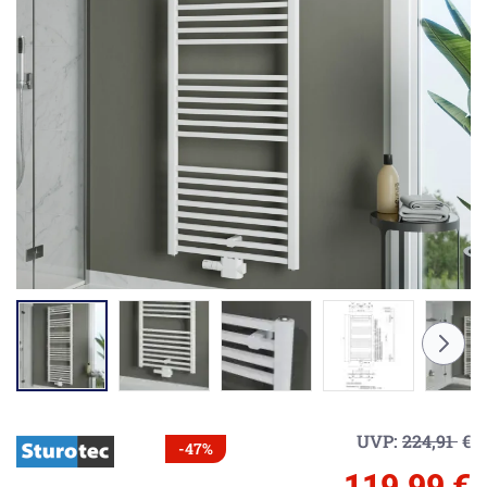
UVP:
224,91
€
-47%
119,99 €