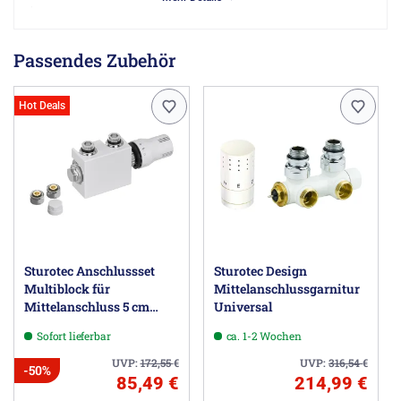
beschichtet und eingebrannt.
Mit waagrechten, geraden Präzisionsstahlrohren 22 x 1,2
mm und senkrechten D-Profilen 40 x 30 x 1,5 mm,
Passendes Zubehör
wirbelstromgeprüft und in Radiatorengüte.
Die Vierkanthorizontalrohre sind in Rohrbündeln mit den
Vertikalprofilen verbunden zwischen deren Lücken
Hot Deals
Handtücher eingelegt werden können.
Herstellerinformationen
MEGABAD GmbH, Heisenbergstr. 19a, 50169 Kerpen DE,
info@megabad.de
Sturotec Anschlussset
Sturotec Design
Multiblock für
Mittelanschlussgarnitur
Mittelanschluss 5 cm
Universal
inkl. Thermostatkopf
Sofort lieferbar
ca. 1-2 Wochen
UVP:
172,55
€
UVP:
316,54
€
-50%
85,49 €
214,99 €