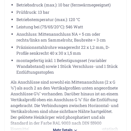
Betriebsdruck (max.): 10 bar (fernwärmegeeignet)
Prüfdruck: 13 bar
Betriebstemperatur (max.): 120 °C
Leistung bei (75/65/20°C): 546 Watt
Anschluss: Mittenanschluss NA = 5 cm oder
rechts/links am Sammelrohr, Baubreite = 3 cm
Präzisionsstahlrohre waagerecht 22 x 1,2 mm, D-
Profile senkrecht 40 x 30 x 1,5 mm
montagefertig inkl. 1 Befestigungsset (variabler
Wandabstand) sowie 1 Stück Verschluss- und 1 Stück
Entlüftungsstopfen
Als Anschlüsse sind sowohl ein Mittenanschluss (2 x G
½") als auch 2 an den Vertikalprofilen unten angeordnete
Anschlüsse G½" vorhanden. Darüber hinaus ist an einem
Vertikalprofil oben ein Anschluss G ½" für die Entlüftung
angebracht. Die Verbindungen zwischen Horizontal- und
Vertikalrohren sind ohne sichtbare Nähte hartgelötet.
Der gelötete Heizkörper wird phosphatiert und als
Standard in der Farbe RAL 9003 nach DIN 55900
lösemittelfrei mit Epoxi-Polyester-Pulver elektrostatisch
Mehr Details