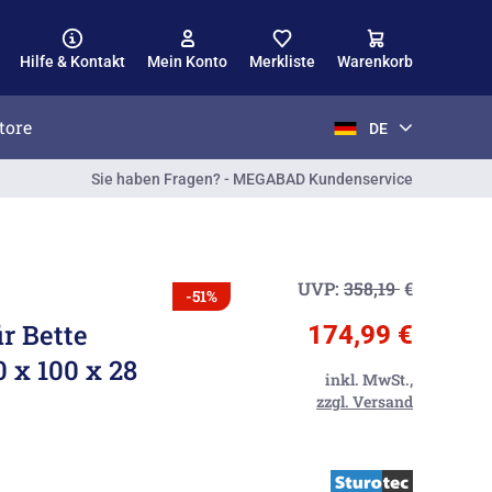
Hilfe & Kontakt
Mein Konto
Merkliste
Warenkorb
tore
DE
Sie haben Fragen? - MEGABAD Kundenservice
UVP:
358,19
€
-51%
r Bette
174,99 €
 x 100 x 28
inkl. MwSt.,
zzgl. Versand