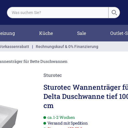
eizung
Küche
Sale
Outlet-S
Vorkassenrabatt
|
Rechnungskauf & 0% Finanzierung
nnenträger für Bette Duschwannen
Sturotec
Sturotec Wannenträger fü
Delta Duschwanne tief 100
cm
ca. 1-2 Wochen
Versand mit Spedition