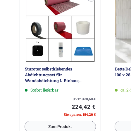
Sturotec selbstklebendes
Bette De
Abdichtungsset für
100 x 28
Wandabdichtung L-Einbau;
Umlaufende Wannenlänge bis 2,3 m,
Sofort lieferbar
ca. 2
Wandhöhe bis 2,5 m
UVP:
378,68
€
224,42 €
Sie sparen: 154,26 €
Zum Produkt