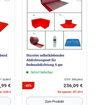
ebend
Sturotec selbstklebendes
Abdichtungsset für
Bodenabdichtung, 6 qm
Sofort lieferbar
P:
11,65
€
UVP:
393,34
€
,99 €
236,09 €
-40%
n: 4,66 €
Sie sparen: 157,25 €
Zum Produkt