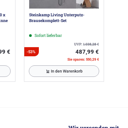
0 x
Steinkamp Living Unterputz-
inne
Brausekomplett-Set
Sofort lieferbar
UVP:
1.038,28
€
99 €
487,99 €
-53%
Sie sparen: 550,29 €
In den Warenkorb
Wir versenden mit