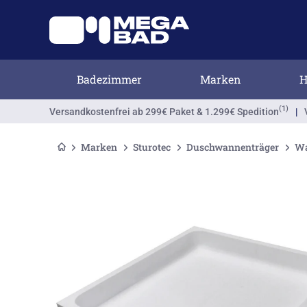
Badezimmer
Marken
H
(1)
Versandkostenfrei
ab 299€ Paket & 1.299€ Spedition
|
Marken
Sturotec
Duschwannenträger
Wa