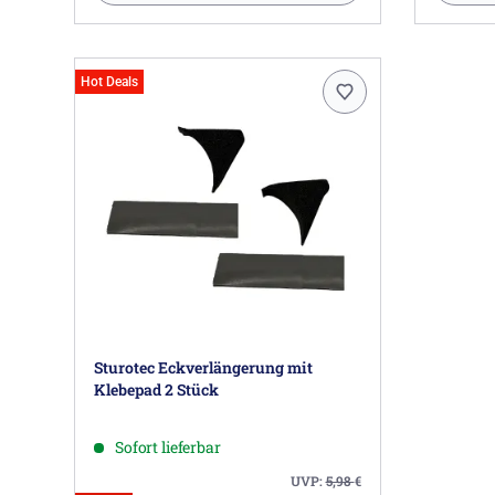
Hot Deals
Sturotec Eckverlängerung mit
Klebepad 2 Stück
Sofort lieferbar
UVP:
5,98
€