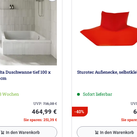
lta Duschwanne tief 100 x
Sturotec Außenecke, selbstkl
 cm
-3 Wochen
Sofort lieferbar
UVP:
716,38
€
UV
464,99 €
6
-40%
Sie sparen: 251,39 €
Sie spare
In den Warenkorb
In den Warenkorb