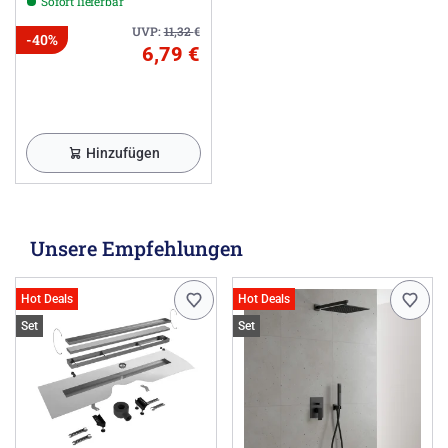
Sofort lieferbar
UVP:
11,32
€
-40%
6,79 €
Hinzufügen
Unsere Empfehlungen
Hot Deals
Hot Deals
Set
Set