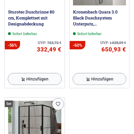
Sturotec Duschrinne 80
Kronenbach Quara 3.0
cm, Komplettset mit
Black Duschsystem
Designabdeckung
Unterputz,
Einhebelmischer mit
Sofort lieferbar
Sofort lieferbar
Umsteller, eckig
UVP:
762,72
€
UVP:
1.635,09
€
-56%
-60%
332,49 €
650,93 €
Hinzufügen
Hinzufügen
Set