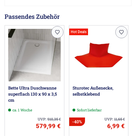
Passendes Zubehör
Hot Deals
Bette Ultra Duschwanne
Sturotec Außenecke,
superflach 130 x 90 x 3,5
selbstklebend
cm
ca. 1 Woche
Sofort lieferbar
UVP:
910,35
€
UVP:
11,65
€
-40%
579,99 €
6,99 €