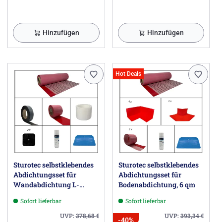
Hinzufügen
Hinzufügen
Hot Deals
Sturotec selbstklebendes
Sturotec selbstklebendes
Abdichtungsset für
Abdichtungsset für
Wandabdichtung L-
Bodenabdichtung, 6 qm
Einbau; Umlaufende
Sofort lieferbar
Sofort lieferbar
Wannenlänge bis 2,3 m,
Wandhöhe bis 2,5 m
UVP:
378,68
€
UVP:
393,34
€
-40%