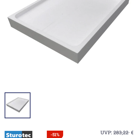
UVP:
283,22
€
-51%