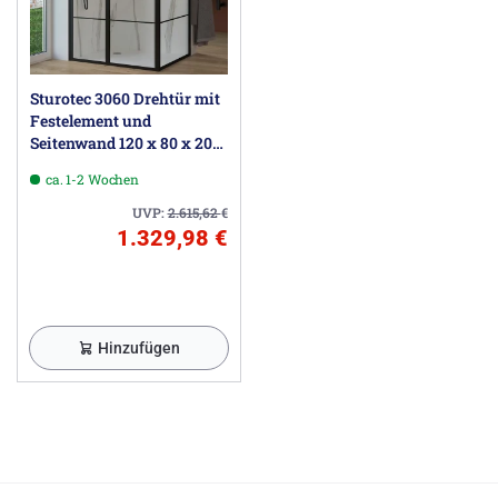
Sturotec 3060 Drehtür mit
Festelement und
Seitenwand 120 x 80 x 200
cm mit Nano-
ca. 1-2 Wochen
Beschichtung
UVP:
2.615,62
€
1.329,98 €
Hinzufügen