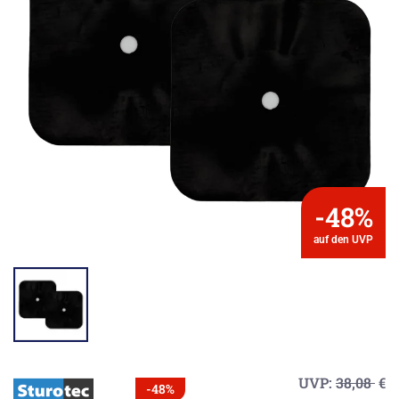
-48%
auf den UVP
UVP:
38,08
€
-48%