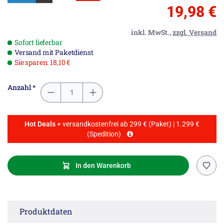
19,98 €
inkl. MwSt.,
zzgl. Versand
Sofort lieferbar
Versand mit Paketdienst
Sie sparen: 18,10 €
Anzahl *
Hot Deals
+ versandkostenfrei ab 299 € (Paket) | 1.299 €
(Spedition)
In den Warenkorb
Produktdaten