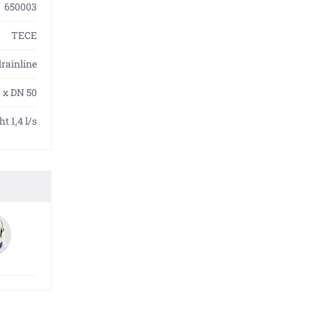
650003
TECE
rainline
m x DN 50
t 1,4 l/s