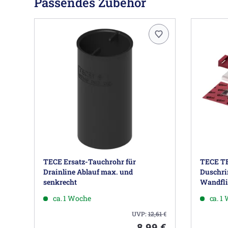
Passendes Zubehör
TECE Ersatz-Tauchrohr für
TECE TE
Drainline Ablauf max. und
Duschri
senkrecht
Wandfli
ca. 1 Woche
ca. 1
UVP:
12,61
€
8,99 €