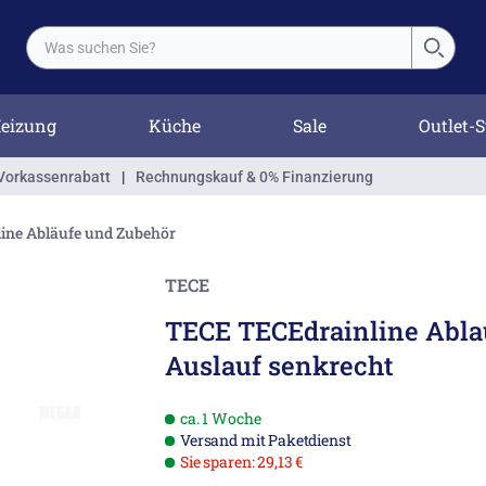
eizung
Küche
Sale
Outlet-S
Vorkassenrabatt
|
Rechnungskauf & 0% Finanzierung
ine Abläufe und Zubehör
TECE
TECE TECEdrainline Abla
Auslauf senkrecht
ca. 1 Woche
Versand mit Paketdienst
Sie sparen: 29,13 €