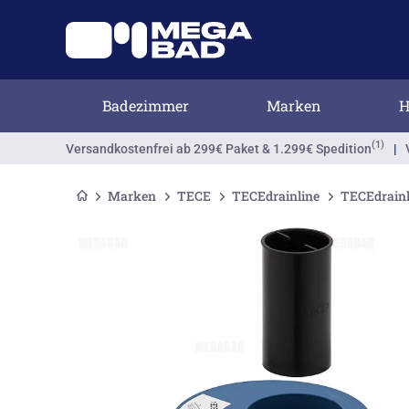
Badezimmer
Marken
H
(1)
Versandkostenfrei
ab 299€ Paket & 1.299€ Spedition
|
Marken
TECE
TECEdrainline
TECEdrainl