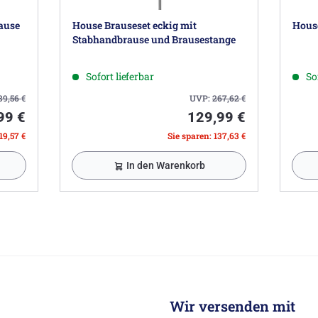
ause
House Brauseset eckig mit
Hous
Stabhandbrause und Brausestange
Sofort lieferbar
So
39,56
€
UVP:
267,62
€
99 €
129,99 €
19,57 €
Sie sparen: 137,63 €
In den Warenkorb
Wir versenden mit