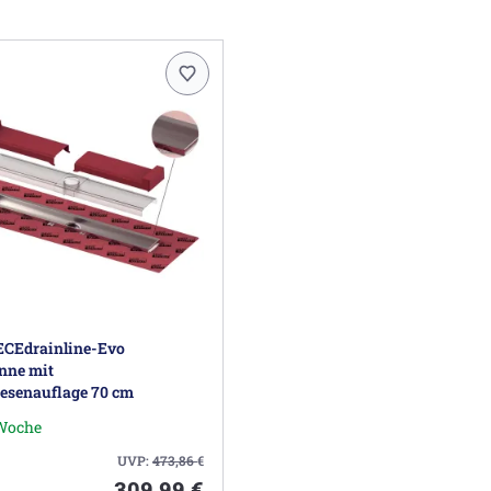
CEdrainline-Evo
nne mit
esenauflage 70 cm
 Woche
UVP:
473,86
€
309,99 €