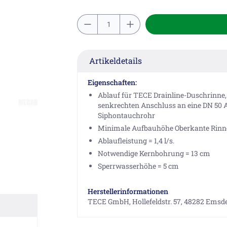
Artikeldetails
Eigenschaften:
Ablauf für TECE Drainline-Duschrinne
senkrechten Anschluss an eine DN 50 
Siphontauchrohr
Minimale Aufbauhöhe Oberkante Rinne
Ablaufleistung = 1,4 l/s.
Notwendige Kernbohrung = 13 cm
Sperrwasserhöhe = 5 cm
Herstellerinformationen
TECE GmbH, Hollefeldstr. 57, 48282 Emsde