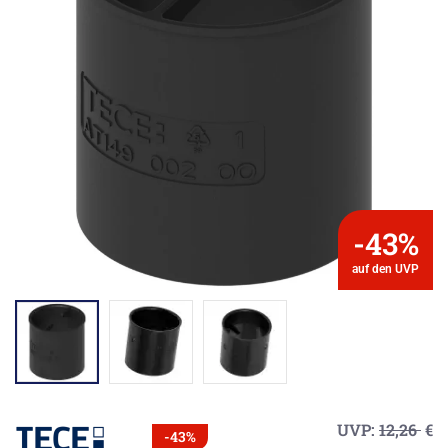
-43%
auf den UVP
UVP:
12,26
€
-43%