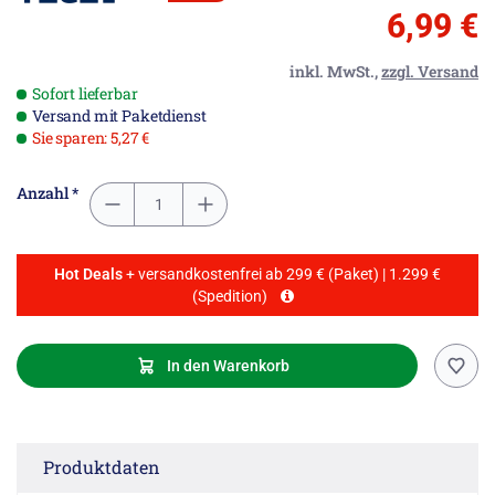
6,99 €
inkl. MwSt.,
zzgl. Versand
Sofort lieferbar
Versand mit Paketdienst
Sie sparen: 5,27 €
Anzahl *
Hot Deals
+ versandkostenfrei ab 299 € (Paket) | 1.299 €
(Spedition)
In den Warenkorb
Produktdaten