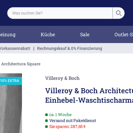
eizung
Küche
Sale
Outlet-S
Vorkassenrabatt
|
Rechnungskauf & 0% Finanzierung
Architectura Square
Villeroy & Boch
-10% EXTRA
Villeroy & Boch Architect
Einhebel-Waschtischarm
ca. 1 Woche
Versand mit Paketdienst
Sie sparen: 287,65 €