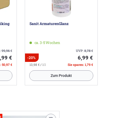
riking
Sanit ArmaturenGlanz
ca. 3-5 Wochen
:
99,96
€
UVP:
8,78
€
,99 €
6,99 €
-20%
: 50,97 €
13,98 € / 1 l
Sie sparen: 1,79 €
Zum Produkt
s