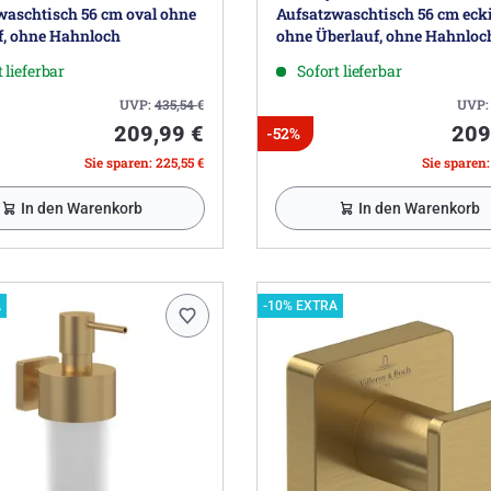
waschtisch 56 cm oval ohne
Aufsatzwaschtisch 56 cm eck
f, ohne Hahnloch
ohne Überlauf, ohne Hahnloc
 lieferbar
Sofort lieferbar
UVP:
435,54
€
UVP
209,99 €
209
-52%
Sie sparen: 225,55 €
Sie sparen:
In den Warenkorb
In den Warenkorb
A
-10% EXTRA