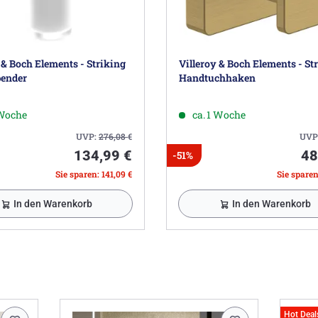
 & Boch Elements - Striking
Villeroy & Boch Elements - St
pender
Handtuchhaken
 Woche
ca. 1 Woche
UVP:
276,08
€
UVP
134,99 €
48
-51%
Sie sparen: 141,09 €
Sie sparen
In den Warenkorb
In den Warenkorb
Hot Deal