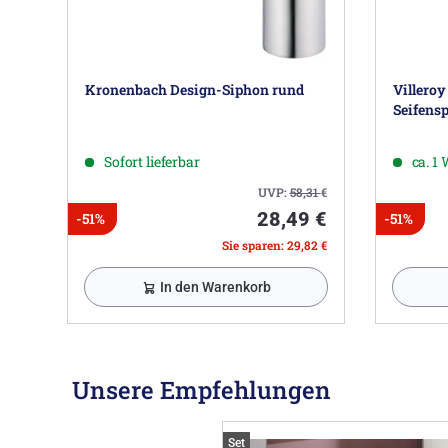
Kronenbach Design-Siphon rund
Villeroy
Seifens
Sofort lieferbar
ca. 1
UVP:
58,31
€
28,49 €
-51%
-51%
Sie sparen: 29,82 €
In den Warenkorb
Unsere Empfehlungen
Set