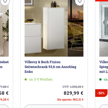
belset
Villeroy & Boch Finion
Ville
cm
Seitenschrank 93,6 cm Anschlag
Spieg
links
mit 
ca. 3-5 Wochen
ca
77,86
€
UVP:
1.392,30
€
58 €
829,99 €
-50%
76,28 €
Sie sparen: 562,31 €