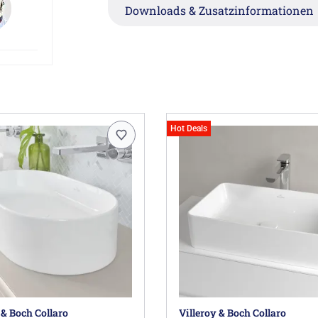
Downloads & Zusatzinformationen
Hinweis:
Der Universal-Einbaukörper für Unterput
enthalten und muss separat mitbestellt w
Herstellerinformationen
Villeroy & Boch AG, Postfach 1120, 66688
Hot Deals
 & Boch Collaro
Villeroy & Boch Collaro