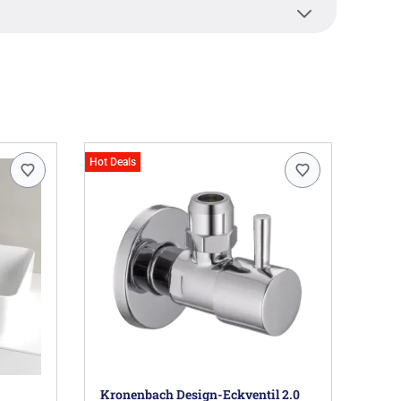
z-Einhebel-Armaturen ist nicht im Lieferumfang
erden.
 Mettlach DE, information@villeroy-boch.com
Hot Deals
Kronenbach Design-Eckventil 2.0