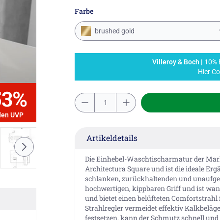
Farbe
brushed gold
Villeroy & Boch |
10% E
Hier C
53%
den UVP
Artikeldetails
Die Einhebel-Waschtischarmatur der Mark
Architectura Square und ist die ideale Er
schlanken, zurückhaltenden und unaufger
hochwertigen, kippbaren Griff und ist wand
und bietet einen belüfteten Comfortstrahl
Strahlregler vermeidet effektiv Kalkbeläg
festsetzen, kann der Schmutz schnell und