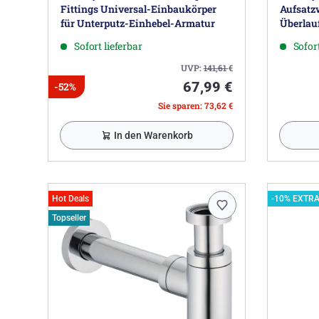
Fittings Universal-Einbaukörper
Aufsatz
für Unterputz-Einhebel-Armatur
Überlau
Sofort lieferbar
Sofort
UVP:
141,61
€
67,99 €
-52%
Sie sparen: 73,62 €
In den Warenkorb
Hot Deals
-10% EXTR
Topseller