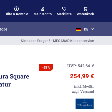
Hilfe & Kontakt
Mein Konto
Merkliste
Warenkorb
tore
DE
Sie haben Fragen? - MEGABAD Kundenservice
UVP:
542,64
€
-53%
ura Square
254,99 €
atur
inkl. MwSt.,
zzgl. Versand