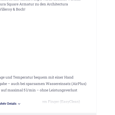
tura Square Armatur zu den Architectura
illeroy & Boch!
enge und Temperatur bequem mit einer Hand
abe – auch bei sparsamen Wassereinsatz (AirPlus)
auf maximal 5 l/min – ohne Leistungsverlust
g am Strahlregler mit einem Finger (EasyClean)
Mehr Details
ei Druckschwankungen in der Leitung (SmartPressure)