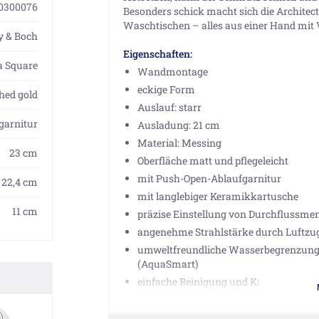
0300076
Besonders schick macht sich die Architec
Waschtischen – alles aus einer Hand mit V
oy & Boch
Eigenschaften:
a Square
Wandmontage
eckige Form
hed gold
Auslauf: starr
garnitur
Ausladung: 21 cm
Material: Messing
23 cm
Oberfläche matt und pflegeleicht
mit Push-Open-Ablaufgarnitur
22,4 cm
mit langlebiger Keramikkartusche
11 cm
präzise Einstellung von Durchflussm
angenehme Strahlstärke durch Luftzug
umweltfreundliche Wasserbegrenzung 
(AquaSmart)
einfache Reinigung und Kalkentfernun
konstanter Wasserdurchfluss selbst b
Durchflussmenge: 4,6 l/min.