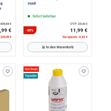
ig
rund
h
Sofort lieferbar
:
435,54
€
UVP:
23,41
€
,99 €
11,99 €
-49%
 225,55 €
Sie sparen: 11,42 €
In den Warenkorb
Hot Deals
Topseller