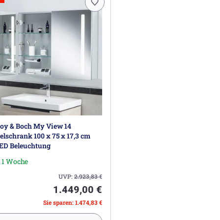
roy & Boch My View 14
elschrank 100 x 75 x 17,3 cm
LED Beleuchtung
. 1 Woche
UVP:
2.923,83
€
1.449,00 €
Sie sparen: 1.474,83 €