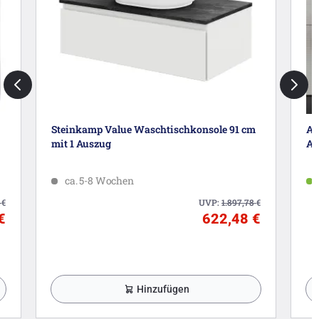
Steinkamp Value Waschtischkonsole 91 cm
Ar
mit 1 Auszug
Au
ca. 5-8 Wochen
6
€
UVP:
1.897,78
€
€
622,48 €
Hinzufügen