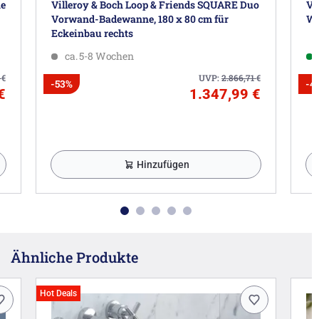
ne
Villeroy & Boch Loop & Friends SQUARE Duo
Vi
Vorwand-Badewanne, 180 x 80 cm für
Wa
Eckeinbau rechts
ca. 5-8 Wochen
0
€
UVP:
2.866,71
€
-53%
-4
€
1.347,99 €
Hinzufügen
Ähnliche Produkte
Hot Deals