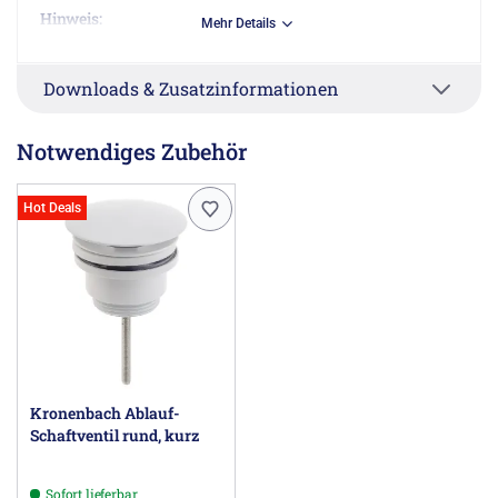
Hinweis:
Mehr Details
Bei Waschtischen ohne Überlauffunktion muß ein nicht
verschließbares Ventil verwendet werden.
Downloads & Zusatzinformationen
Herstellerinformationen
Villeroy & Boch AG, Postfach 1120, 66688 Mettlach DE,
Notwendiges Zubehör
information@villeroy-boch.com
Hot Deals
Kronenbach Ablauf-
Schaftventil rund, kurz
Sofort lieferbar