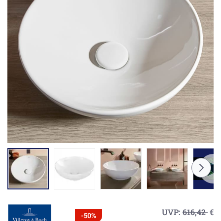
UVP:
616,42
€
-50%