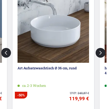
Art Aufsatzwaschtisch Ø 36 cm, rund
ha
40
ca. 2-3 Wochen
6
€
UVP:
240,87
€
-50%
€
119,99 €